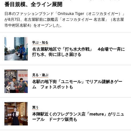
番目規模、全ライン展開
日本のファッションブランド「Onitsuka Tiger（オニツカタイガー）」
が8月7日、名古屋駅前に旗艦店「オニツカタイガー 名古屋」（名古屋
市中村区名駅4）をオープンした。
学ぶ・知る
名古屋駅地区で「打ち水大作戦」 4会場で一斉に
打ち水、街に涼しさ届ける
見る・遊ぶ
名駅の地下街「ユニモール」でリアル謎解きゲー
ム フォトスポットも
買う
本陣駅近くのフレグランス店「meture」がリニュ
ーアル ドーナツ販売も