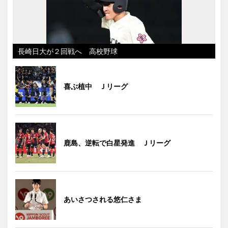
長崎日大が２回戦へ 高校野球
喜ぶ植中 Ｊリーグ
鹿島、逆転で白星発進 Ｊリーグ
あいさつされる悠仁さま