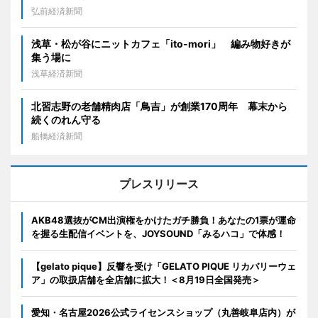
弘前経済新聞
浅草・松が谷にニットカフェ「ito-mori」 編み物好きが
集う場に
浅草経済新聞
北習志野の老舗精肉店「鳥吉」が創業170周年 幕末から
続くのれん守る
船橋経済新聞
プレスリリース
AKB48選抜がCM出演権をかけたガチ勝負！あなたの1票が運命
を握る生配信イベントを、JOYSOUND「みるハコ」で体感！
【gelato pique】反響を受け「GELATO PIQUE リカバリーウェ
ア」の取扱店舗を全店舗に拡大！＜8月19日全国発売＞
愛知・名古屋2026公式ライセンスショップ（丸善岐阜店内）が