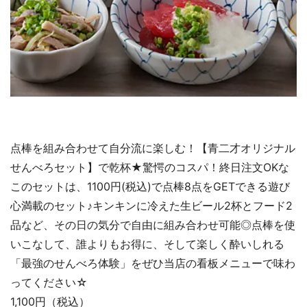
点棒を組み合わせて自分流に楽しむ！【青二才オリジナル
せんべろセット】で乾杯★驚愕のコスパ！終日注文OKな
このセットは、1100円(税込)で点棒8点をGETできる遊び
心満載のセット♪キンキンに冷えた生ビール2杯とフード2
品など、その日の気分で自由に組み合わせ可能◎点棒を使
いこなして、誰よりもお得に、そして楽しく酔いしれる
「最強のせんべろ体験」をぜひ当店の看板メニューで味わ
ってください☆
1,100円（税込）