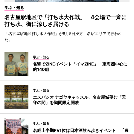
学ぶ・知る
名古屋駅地区で「打ち水大作戦」 4会場で一斉に
打ち水、街に涼しさ届ける
「名古屋駅地区打ち水大作戦」が8月5日夕方、名駅エリアで行われ
た。
学ぶ・知る
名駅でZINEイベント「イマZINE」 東海圏中心に
約140組
学ぶ・知る
エスパシオ ナゴヤキャッスル、名古屋城望む「天
守の間」を期間限定開放
学ぶ・知る
名経上半期PV1位は日本酒飲み歩きイベント 「豊