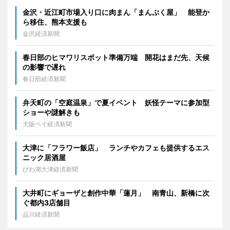
金沢・近江町市場入り口に肉まん「まんぷく屋」 能登か
ら移住、熊本支援も
金沢経済新聞
春日部のヒマワリスポット準備万端 開花はまだ先、天候
の影響で遅れ
春日部経済新聞
弁天町の「空庭温泉」で夏イベント 妖怪テーマに参加型
ショーや謎解きも
大阪ベイ経済新聞
大津に「フラワー飯店」 ランチやカフェも提供するエス
ニック居酒屋
びわ湖大津経済新聞
大井町にギョーザと創作中華「蓮月」 南青山、新橋に次
ぐ都内3店舗目
品川経済新聞