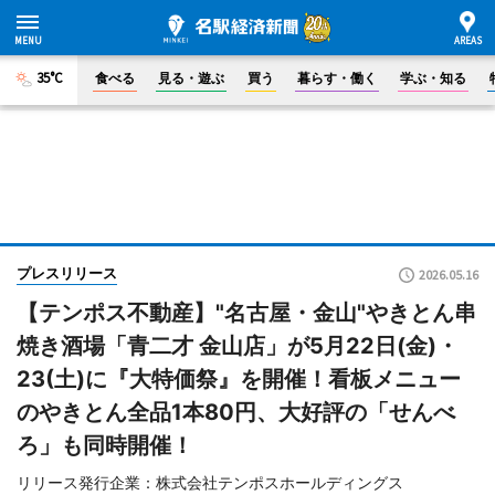
35°C
食べる
見る・遊ぶ
買う
暮らす・働く
学ぶ・知る
プレスリリース
2026.05.16
【テンポス不動産】"名古屋・金山"やきとん串
焼き酒場「青二才 金山店」が5月22日(金)・
23(土)に『大特価祭』を開催！看板メニュー
のやきとん全品1本80円、大好評の「せんべ
ろ」も同時開催！
リリース発行企業：株式会社テンポスホールディングス