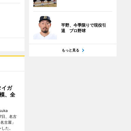
平野、今季限りで現役引
退 プロ野球
もっと見る
タイガ
模、全
uka
月7日、名古
 名古屋」
ンした。