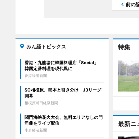
前の
みん経トピックス
特集
香港・九龍塘に韓国料理店「Social」
韓国定番料理を現代風に
香港経済新聞
SC相模原、熊本と引き分け J3リーグ
開幕
相模原町田経済新聞
関門海峡花火大会、無料エリアなしの門
最新ニ
司側をライブ配信
小倉経済新聞