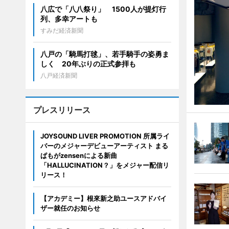
八広で「八八祭り」 1500人が提灯行
列、多幸アートも
すみだ経済新聞
八戸の「騎馬打毬」、若手騎手の姿勇ま
しく 20年ぶりの正式参拝も
八戸経済新聞
プレスリリース
JOYSOUND LIVER PROMOTION 所属ライ
バーのメジャーデビューアーティスト まる
ぱもがzensenによる新曲
「HALLUCINATION？」をメジャー配信リ
リース！
【アカデミー】根來新之助ユースアドバイ
ザー就任のお知らせ