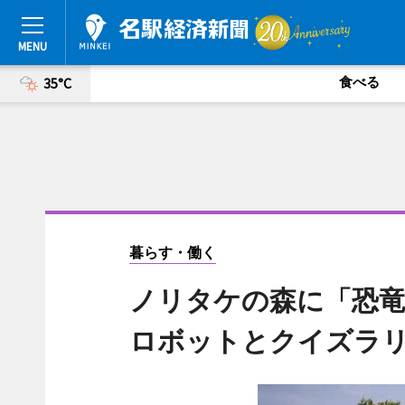
食べる
35°C
暮らす・働く
ノリタケの森に「恐竜
ロボットとクイズラ