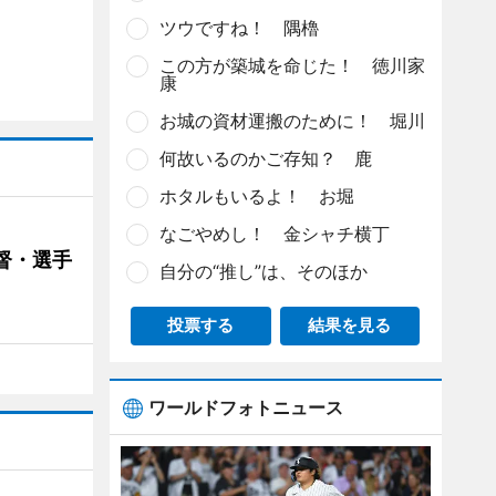
ツウですね！ 隅櫓
この方が築城を命じた！ 徳川家
康
お城の資材運搬のために！ 堀川
何故いるのかご存知？ 鹿
ホタルもいるよ！ お堀
なごやめし！ 金シャチ横丁
督・選手
自分の“推し”は、そのほか
投票する
結果を見る
ワールドフォトニュース