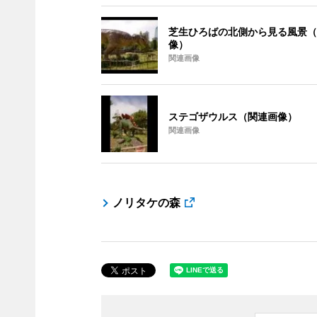
芝生ひろばの北側から見る風景（
像）
関連画像
ステゴザウルス（関連画像）
関連画像
ノリタケの森