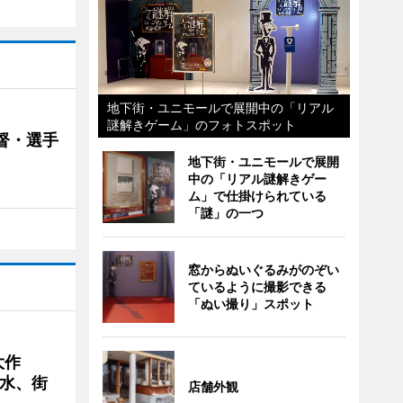
地下街・ユニモールで展開中の「リアル
謎解きゲーム」のフォトスポット
督・選手
地下街・ユニモールで展開
中の「リアル謎解きゲー
ム」で仕掛けられている
「謎」の一つ
窓からぬいぐるみがのぞい
ているように撮影できる
「ぬい撮り」スポット
大作
水、街
店舗外観