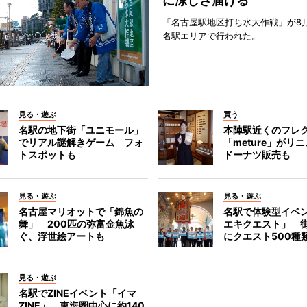
に涼しさ届ける
「名古屋駅地区打ち水大作戦」が8
名駅エリアで行われた。
見る・遊ぶ
買う
名駅の地下街「ユニモール」
本陣駅近くのフレ
でリアル謎解きゲーム フォ
「meture」が
トスポットも
ドーナツ販売も
見る・遊ぶ
見る・遊ぶ
名古屋マリオットで「錦魚の
名駅で体験型イベ
舞」 200匹の弥富金魚泳
エキクエスト」 街
ぐ、浮世絵アートも
にクエスト500種
見る・遊ぶ
名駅でZINEイベント「イマ
ZINE」 東海圏中心に約140