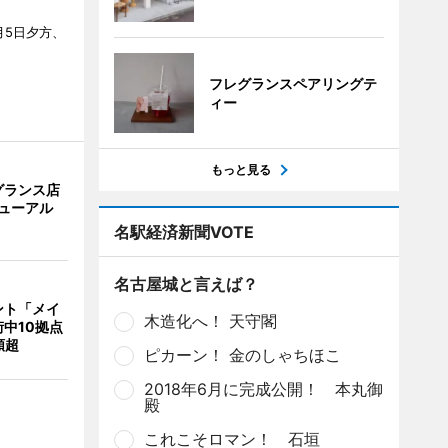
月5日夕方、
フレグランスペアリングテ
ィー
もっと見る
グランス店
リニューアル
名駅経済新聞VOTE
名古屋城と言えば？
ント「メイ
木造化へ！ 天守閣
中10拠点
類超
ピカーン！ 金のしゃちほこ
2018年6月に完成公開！ 本丸御
殿
これこそロマン！ 石垣