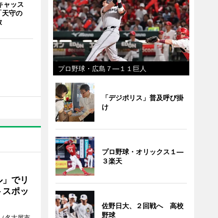
キャッス
「天守の
放
プロ野球・広島７―１１巨人
「デジポリス」普及呼び掛
け
プロ野球・オリックス１―
３楽天
ル」でリ
トスポッ
佐野日大、２回戦へ 高校
野球
（名古屋市