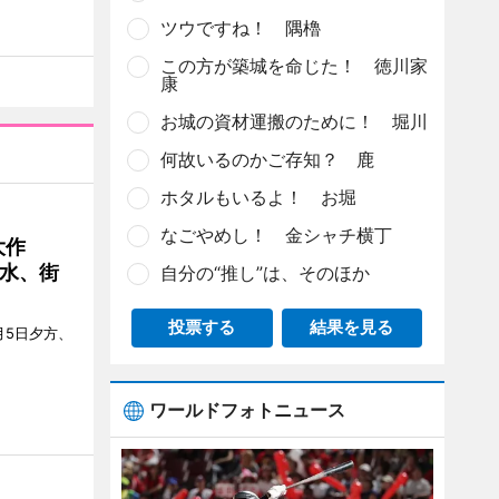
ツウですね！ 隅櫓
この方が築城を命じた！ 徳川家
康
お城の資材運搬のために！ 堀川
何故いるのかご存知？ 鹿
ホタルもいるよ！ お堀
なごやめし！ 金シャチ横丁
大作
水、街
自分の“推し”は、そのほか
投票する
結果を見る
月5日夕方、
ワールドフォトニュース