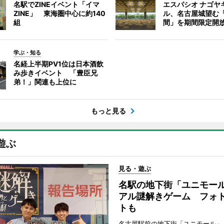
名駅でZINEイベント「イマ
エスパシオ ナゴヤ
ZINE」 東海圏中心に約140
ル、名古屋城望む
組
間」を期間限定開
学ぶ・知る
名経上半期PV1位は日本酒飲
み歩きイベント 「豊臣兄
弟！」関連も上位に
もっと見る
遊ぶ
見る・遊ぶ
名駅の地下街「ユニモー
アル謎解きゲーム フォ
トも
名古屋駅前の地下街「ユニモール」