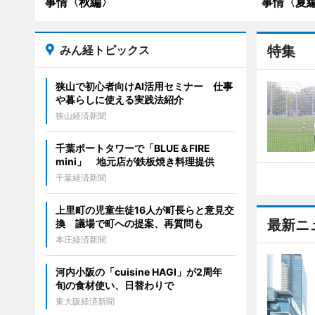
事情〈秋編〉
事情〈夏
みん経トピックス
特集
狭山で初心者向けAI活用セミナー 仕事
や暮らしに使える実践法紹介
狭山経済新聞
千葉ポートタワーで「BLUE＆FIRE
mini」 地元店が鉄板焼き料理提供
千葉経済新聞
上里町の児童生徒16人が町長らと意見交
最新ニ
換 議場で町への提案、再質問も
本庄経済新聞
河内小阪の「cuisine HAGI」が2周年
旬の食材使い、日替わりで
東大阪経済新聞