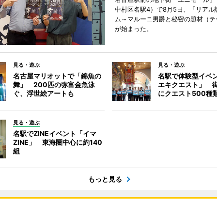
中村区名駅4）で8月5日、「リアル
ム～マルーニ男爵と秘密の題材（テ
が始まった。
見る・遊ぶ
見る・遊ぶ
名古屋マリオットで「錦魚の
名駅で体験型イベ
舞」 200匹の弥富金魚泳
エキクエスト」 街
ぐ、浮世絵アートも
にクエスト500種
見る・遊ぶ
名駅でZINEイベント「イマ
ZINE」 東海圏中心に約140
組
もっと見る