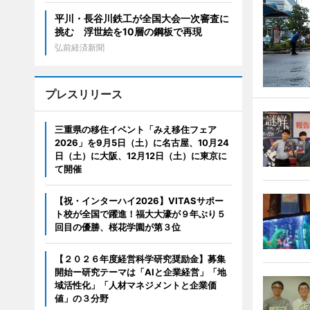
平川・長谷川鉄工が全国大会一次審査に
挑む 浮世絵を10層の鋼板で再現
弘前経済新聞
プレスリリース
三重県の移住イベント「みえ移住フェア
2026」を9月5日（土）に名古屋、10月24
日（土）に大阪、12月12日（土）に東京に
て開催
【祝・インターハイ2026】VITASサポー
ト校が全国で躍進！福大大濠が９年ぶり５
回目の優勝、桜花学園が第３位
【２０２６年度経営科学研究奨励金】募集
開始ー研究テーマは「AIと企業経営」「地
域活性化」「人材マネジメントと企業価
値」の３分野