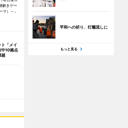
謎解きゲー
ーマ）～」
平和への祈り、灯籠流しに
ント「メイ
もっと見る
中10拠点
類超