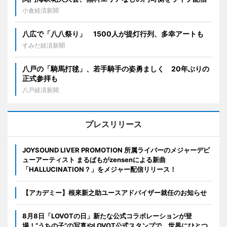
小倉経済新聞
八広で「八八祭り」 1500人が提灯行列、多幸アートも
すみだ経済新聞
八戸の「騎馬打毬」、若手騎手の姿勇ましく 20年ぶりの
正式参拝も
八戸経済新聞
プレスリリース
JOYSOUND LIVER PROMOTION 所属ライバーのメジャーデビ
ューアーティスト まるぱもがzensenによる新曲
「HALLUCINATION？」をメジャー配信リリース！
【アカデミー】根來新之助ユースアドバイザー就任のお知らせ
8月8日「LOVOTの日」新たな公式コラボレーションが登
場！“うちの子”の写真やLOVOT公式スタンプで、世界にひとつ