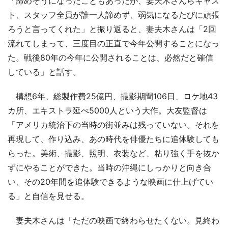
「諦めそうになったこともあったが、妻夫木さんらキャス
ト、スタッフ全員が誰一人諦めず、弱気になるたびに頑張
ろうと言ってくれた」と振り返ると、妻夫木さんは「2回
流れてしまって、三度目の正直で今年公開することになっ
た。戦後80年の今年に公開されることは、必然だと確信
している」と話す。
構想6年、総製作費25億円、撮影期間106日、ロケ地43
カ所、エキストラ延べ5000人という大作。大友監督は
「アメリカ統治下の当時の街並みは残っていない。それを
再現して、作り込み、あの時代を俳優たちに追体験しても
らった。美術、撮影、照明、衣装など、粘り強く手を抜か
ずにやることができた。当時の沖縄にしっかりと向き合
い、その20年間を追体験できるような映画に仕上げてい
る」と自信を見せる。
妻夫木さんは「ただの映画で終わらせたくない。見終わ