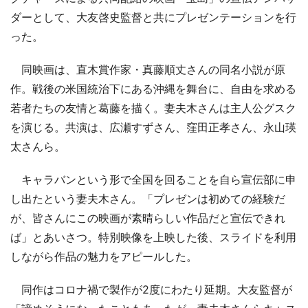
ダーとして、大友啓史監督と共にプレゼンテーションを行
った。
同映画は、直木賞作家・真藤順丈さんの同名小説が原
作。戦後の米国統治下にある沖縄を舞台に、自由を求める
若者たちの友情と葛藤を描く。妻夫木さんは主人公グスク
を演じる。共演は、広瀬すずさん、窪田正孝さん、永山瑛
太さんら。
キャラバンという形で全国を回ることを自ら宣伝部に申
し出たという妻夫木さん。「プレゼンは初めての経験だ
が、皆さんにこの映画が素晴らしい作品だと宣伝できれ
ば」とあいさつ。特別映像を上映した後、スライドを利用
しながら作品の魅力をアピールした。
同作はコロナ禍で製作が2度にわたり延期。大友監督が