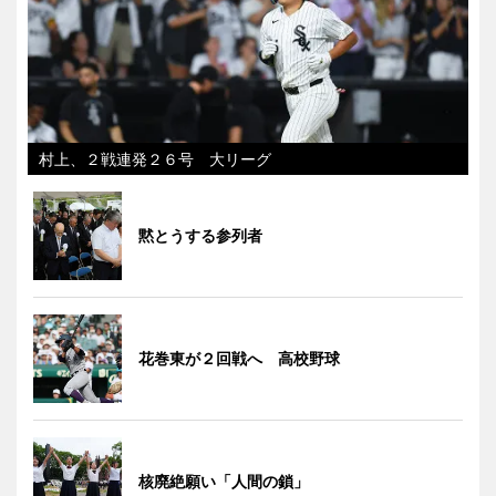
村上、２戦連発２６号 大リーグ
黙とうする参列者
花巻東が２回戦へ 高校野球
核廃絶願い「人間の鎖」