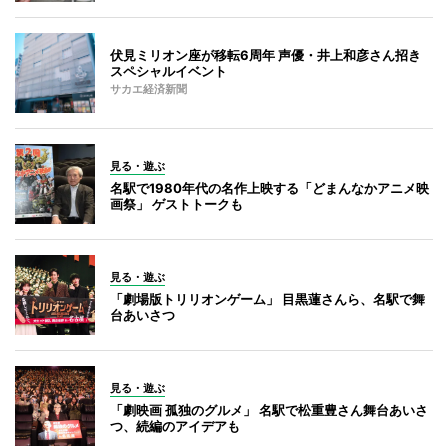
伏見ミリオン座が移転6周年 声優・井上和彦さん招き
スペシャルイベント
サカエ経済新聞
見る・遊ぶ
名駅で1980年代の名作上映する「どまんなかアニメ映
画祭」 ゲストトークも
見る・遊ぶ
「劇場版トリリオンゲーム」 目黒蓮さんら、名駅で舞
台あいさつ
見る・遊ぶ
「劇映画 孤独のグルメ」 名駅で松重豊さん舞台あいさ
つ、続編のアイデアも