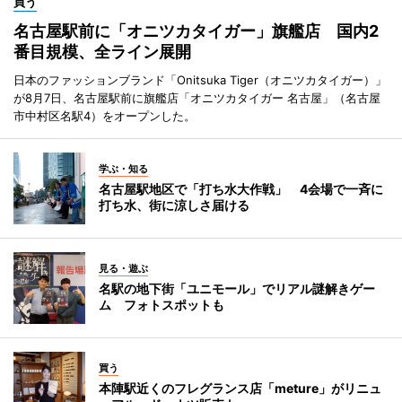
買う
名古屋駅前に「オニツカタイガー」旗艦店 国内2
番目規模、全ライン展開
日本のファッションブランド「Onitsuka Tiger（オニツカタイガー）」
が8月7日、名古屋駅前に旗艦店「オニツカタイガー 名古屋」（名古屋
市中村区名駅4）をオープンした。
学ぶ・知る
名古屋駅地区で「打ち水大作戦」 4会場で一斉に
打ち水、街に涼しさ届ける
見る・遊ぶ
名駅の地下街「ユニモール」でリアル謎解きゲー
ム フォトスポットも
買う
本陣駅近くのフレグランス店「meture」がリニュ