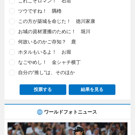
これこそロマン！ 石垣
ツウですね！ 隅櫓
この方が築城を命じた！ 徳川家康
お城の資材運搬のために！ 堀川
何故いるのかご存知？ 鹿
ホタルもいるよ！ お堀
なごやめし！ 金シャチ横丁
自分の“推し”は、そのほか
投票する
結果を見る
ワールドフォトニュース