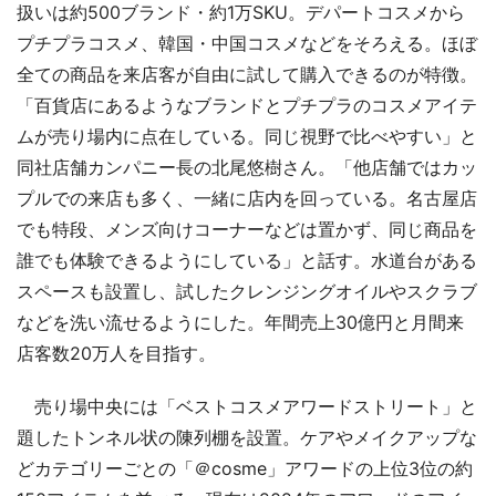
扱いは約500ブランド・約1万SKU。デパートコスメから
プチプラコスメ、韓国・中国コスメなどをそろえる。ほぼ
全ての商品を来店客が自由に試して購入できるのが特徴。
「百貨店にあるようなブランドとプチプラのコスメアイテ
ムが売り場内に点在している。同じ視野で比べやすい」と
同社店舗カンパニー長の北尾悠樹さん。「他店舗ではカッ
プルでの来店も多く、一緒に店内を回っている。名古屋店
でも特段、メンズ向けコーナーなどは置かず、同じ商品を
誰でも体験できるようにしている」と話す。水道台がある
スペースも設置し、試したクレンジングオイルやスクラブ
などを洗い流せるようにした。年間売上30億円と月間来
店客数20万人を目指す。
売り場中央には「ベストコスメアワードストリート」と
題したトンネル状の陳列棚を設置。ケアやメイクアップな
どカテゴリーごとの「＠cosme」アワードの上位3位の約