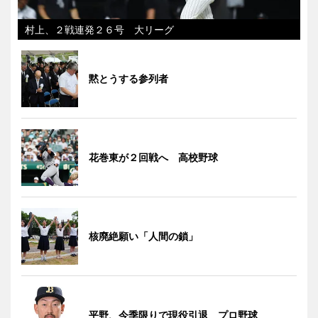
村上、２戦連発２６号 大リーグ
黙とうする参列者
花巻東が２回戦へ 高校野球
核廃絶願い「人間の鎖」
平野、今季限りで現役引退 プロ野球