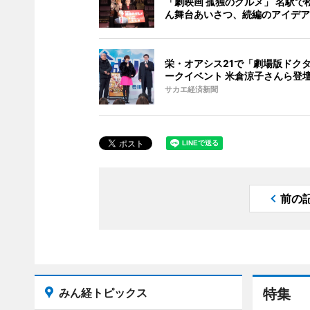
「劇映画 孤独のグルメ」 名駅で
ん舞台あいさつ、続編のアイデア
栄・オアシス21で「劇場版ドク
ークイベント 米倉涼子さんら登
サカエ経済新聞
前の
みん経トピックス
特集