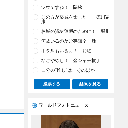
ツウですね！ 隅櫓
この方が築城を命じた！ 徳川家
康
お城の資材運搬のために！ 堀川
何故いるのかご存知？ 鹿
ホタルもいるよ！ お堀
なごやめし！ 金シャチ横丁
自分の“推し”は、そのほか
投票する
結果を見る
ワールドフォトニュース