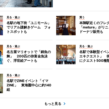
見る・遊ぶ
買う
名駅の地下街「ユニモール」
本陣駅近くのフレ
でリアル謎解きゲーム フォ
「meture」が
トスポットも
ドーナツ販売も
見る・遊ぶ
見る・遊ぶ
名古屋マリオットで「錦魚の
名駅で体験型イベ
舞」 200匹の弥富金魚泳
エキクエスト」 街
ぐ、浮世絵アートも
にクエスト500種
見る・遊ぶ
名駅でZINEイベント「イマ
ZINE」 東海圏中心に約140
組
もっと見る