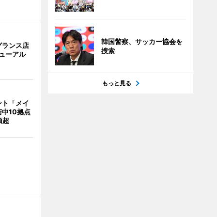
韓国警察、サッカー協会を
グランス店
捜索
リニューアル
もっと見る
ント「メイ
中10拠点
類超