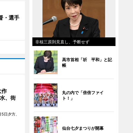
督・選手
非核三原則見直し、予断せず
高市首相「祈 平和」と記
帳
大作
丸の内で「倍倍ファイ
水、街
ト！」
月5日夕方、
仙台七夕まつりが開幕