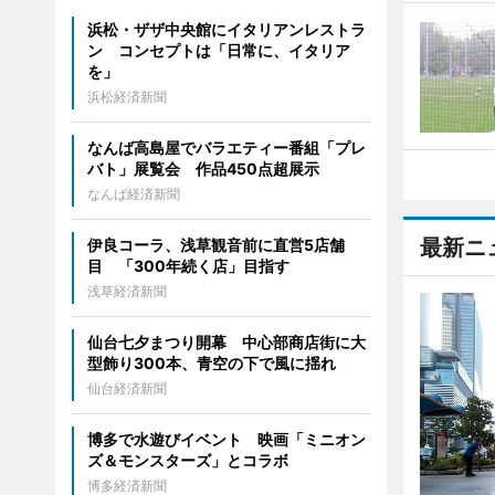
浜松・ザザ中央館にイタリアンレストラ
ン コンセプトは「日常に、イタリア
を」
浜松経済新聞
なんば高島屋でバラエティー番組「プレ
バト」展覧会 作品450点超展示
なんば経済新聞
最新ニ
伊良コーラ、浅草観音前に直営5店舗
目 「300年続く店」目指す
浅草経済新聞
仙台七夕まつり開幕 中心部商店街に大
型飾り300本、青空の下で風に揺れ
仙台経済新聞
博多で水遊びイベント 映画「ミニオン
ズ＆モンスターズ」とコラボ
博多経済新聞