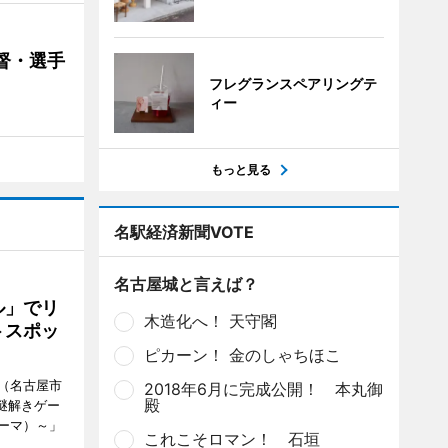
督・選手
フレグランスペアリングテ
ィー
もっと見る
名駅経済新聞VOTE
名古屋城と言えば？
ル」でリ
木造化へ！ 天守閣
トスポッ
ピカーン！ 金のしゃちほこ
（名古屋市
2018年6月に完成公開！ 本丸御
殿
謎解きゲー
ーマ）～」
これこそロマン！ 石垣