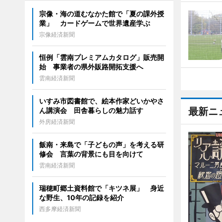
宗像・海の道むなかた館で「夏の課外授
業」 カードゲームで世界遺産学ぶ
宗像経済新聞
恒例「雲南プレミアムカタログ」販売開
始 事業者の県外販路開拓支援へ
雲南経済新聞
いすみ市図書館で、絵本作家どいかやさ
最新ニ
ん講演会 田舎暮らしの魅力話す
外房経済新聞
飯南・来島で「子どもの声」を考える研
修会 言葉の背景にも目を向けて
雲南経済新聞
瑞穂町郷土資料館で「キツネ展」 身近
な野生、10年の記録を紹介
西多摩経済新聞