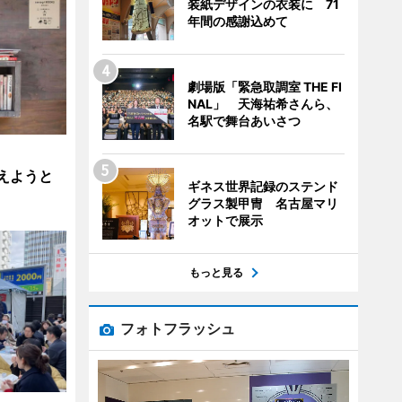
装紙デザインの衣装に 71
年間の感謝込めて
劇場版「緊急取調室 THE FI
NAL」 天海祐希さんら、
名駅で舞台あいさつ
伝えようと
ギネス世界記録のステンド
グラス製甲冑 名古屋マリ
オットで展示
もっと見る
フォトフラッシュ