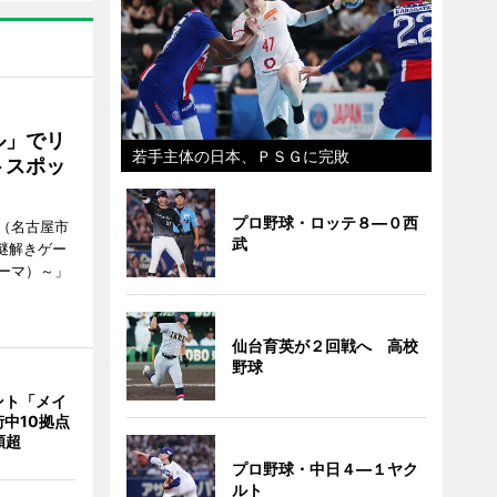
ル」でリ
若手主体の日本、ＰＳＧに完敗
トスポッ
プロ野球・ロッテ８―０西
（名古屋市
武
謎解きゲー
ーマ）～」
仙台育英が２回戦へ 高校
野球
ント「メイ
中10拠点
類超
プロ野球・中日４―１ヤク
ルト