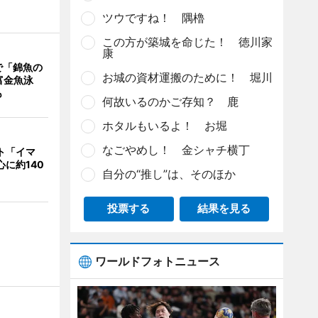
ツウですね！ 隅櫓
この方が築城を命じた！ 徳川家
康
で「錦魚の
お城の資材運搬のために！ 堀川
富金魚泳
も
何故いるのかご存知？ 鹿
ホタルもいるよ！ お堀
なごやめし！ 金シャチ横丁
ント「イマ
心に約140
自分の“推し”は、そのほか
投票する
結果を見る
ワールドフォトニュース