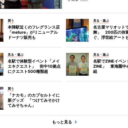
買う
見る・遊ぶ
本陣駅近くのフレグランス店
名古屋マリオット
「meture」がリニューアル
舞」 200匹の弥
ドーナツ販売も
ぐ、浮世絵アート
見る・遊ぶ
見る・遊ぶ
名駅で体験型イベント「メイ
名駅でZINEイベ
エキクエスト」 街中10拠点
ZINE」 東海圏中
にクエスト500種類超
組
買う
「ナカモ」のカプセルトイに
新グッズ 「つけてみそかけ
てみそちゃん」
もっと見る