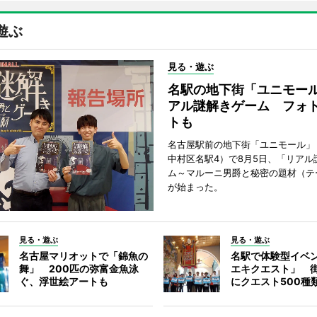
遊ぶ
見る・遊ぶ
名駅の地下街「ユニモー
アル謎解きゲーム フォ
トも
名古屋駅前の地下街「ユニモール」
中村区名駅4）で8月5日、「リアル
ム～マルーニ男爵と秘密の題材（テ
が始まった。
見る・遊ぶ
見る・遊ぶ
名古屋マリオットで「錦魚の
名駅で体験型イベ
舞」 200匹の弥富金魚泳
エキクエスト」 街
ぐ、浮世絵アートも
にクエスト500種