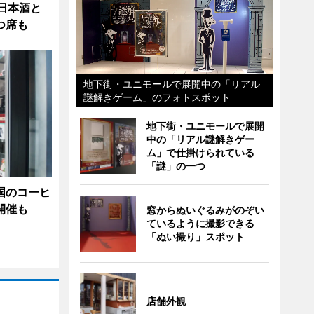
日本酒と
つ席も
地下街・ユニモールで展開中の「リアル
謎解きゲーム」のフォトスポット
地下街・ユニモールで展開
中の「リアル謎解きゲー
ム」で仕掛けられている
「謎」の一つ
国のコーヒ
開催も
窓からぬいぐるみがのぞい
ているように撮影できる
「ぬい撮り」スポット
店舗外観