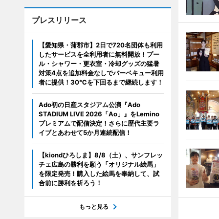
プレスリリース
【愛知県・蒲郡市】2日で720名団体も利用
したサービスを全利用者に無料開放！プー
ル・シャワー・更衣室・冷却グッズの猛暑
対策4点を追加料金なしでバーベキュー利用
者に提供！30℃を下回るまで継続します！
Ado初の日産スタジアム公演『Ado
STADIUM LIVE 2026「Ao」』をLemino
プレミアムで配信決定！さらに歴代主要ラ
イブとあわせて5か月連続配信！
【kiondひろしま】8/8（土）、サンフレッ
チェ広島の勝利を願う「オリジナル絵馬」
を限定発売！購入した絵馬を奉納して、試
合前に勝利を祈ろう！
もっと見る