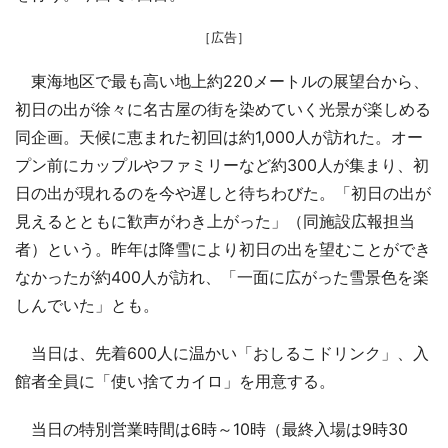
［広告］
東海地区で最も高い地上約220メートルの展望台から、
初日の出が徐々に名古屋の街を染めていく光景が楽しめる
同企画。天候に恵まれた初回は約1,000人が訪れた。オー
プン前にカップルやファミリーなど約300人が集まり、初
日の出が現れるのを今や遅しと待ちわびた。「初日の出が
見えるとともに歓声がわき上がった」（同施設広報担当
者）という。昨年は降雪により初日の出を望むことができ
なかったが約400人が訪れ、「一面に広がった雪景色を楽
しんでいた」とも。
当日は、先着600人に温かい「おしるこドリンク」、入
館者全員に「使い捨てカイロ」を用意する。
当日の特別営業時間は6時～10時（最終入場は9時30