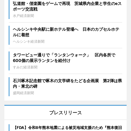
弘道館・偕楽園をゲームで再現 茨城県内企業と学生のeス
ポーツ交流戦
水戸経済新聞
ヘルシンキ中央駅に新ホテル登場へ 日本のカプセルホテ
ルに着想
ヘルシンキ経済新聞
タワービュー通りで「ランタンウォーク」 区内各所で
600個の展示ランタンを絵付け
すみだ経済新聞
石川啄木記念館で啄木の文学碑をたどる企画展 第2弾は県
内・東北の碑
盛岡経済新聞
プレスリリース
【FDA】令和8年熊本地震による被災地域支援のため『熊本復旧