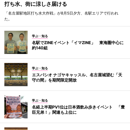
打ち水、街に涼しさ届ける
「名古屋駅地区打ち水大作戦」が8月5日夕方、名駅エリアで行われ
た。
学ぶ・知る
名駅でZINEイベント「イマZINE」 東海圏中心に
約140組
学ぶ・知る
エスパシオ ナゴヤキャッスル、名古屋城望む「天
守の間」を期間限定開放
学ぶ・知る
名経上半期PV1位は日本酒飲み歩きイベント 「豊
臣兄弟！」関連も上位に