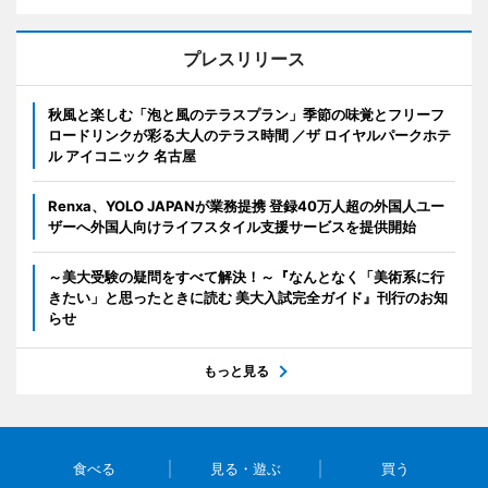
プレスリリース
秋風と楽しむ「泡と風のテラスプラン」季節の味覚とフリーフ
ロードリンクが彩る大人のテラス時間 ／ザ ロイヤルパークホテ
ル アイコニック 名古屋
Renxa、YOLO JAPANが業務提携 登録40万人超の外国人ユー
ザーへ外国人向けライフスタイル支援サービスを提供開始
～美大受験の疑問をすべて解決！～『なんとなく「美術系に行
きたい」と思ったときに読む 美大入試完全ガイド』刊行のお知
らせ
もっと見る
食べる
見る・遊ぶ
買う