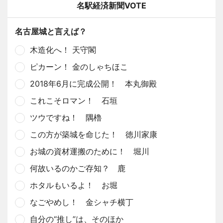
名駅経済新聞VOTE
名古屋城と言えば？
木造化へ！ 天守閣
ピカーン！ 金のしゃちほこ
2018年6月に完成公開！ 本丸御殿
これこそロマン！ 石垣
ツウですね！ 隅櫓
この方が築城を命じた！ 徳川家康
お城の資材運搬のために！ 堀川
何故いるのかご存知？ 鹿
ホタルもいるよ！ お堀
なごやめし！ 金シャチ横丁
自分の“推し”は、そのほか