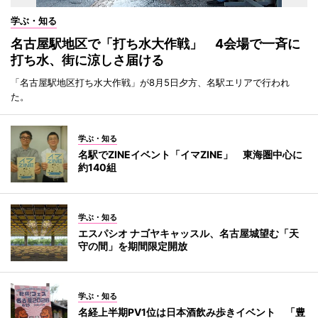
学ぶ・知る
名古屋駅地区で「打ち水大作戦」 4会場で一斉に
打ち水、街に涼しさ届ける
「名古屋駅地区打ち水大作戦」が8月5日夕方、名駅エリアで行われ
た。
学ぶ・知る
名駅でZINEイベント「イマZINE」 東海圏中心に
約140組
学ぶ・知る
エスパシオ ナゴヤキャッスル、名古屋城望む「天
守の間」を期間限定開放
学ぶ・知る
名経上半期PV1位は日本酒飲み歩きイベント 「豊