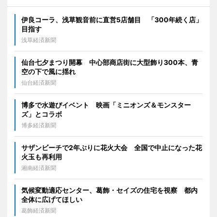
伊良コーラ、浅草観音前に直営5店舗目 「300年続く店」
目指す
浅草経済新聞
仙台七夕まつり開幕 中心部商店街に大型飾り300本、青
空の下で風に揺れ
仙台経済新聞
博多で水遊びイベント 映画「ミニオンズ＆モンスター
ズ」とコラボ
博多経済新聞
サザンビーチで2年ぶりに花火大会 全国で中止になった花
火玉も再利用
湘南経済新聞
気候変動適応センター、葛飾・セイズの住宅を視察 都内
全体に広げてほしい
葛飾経済新聞