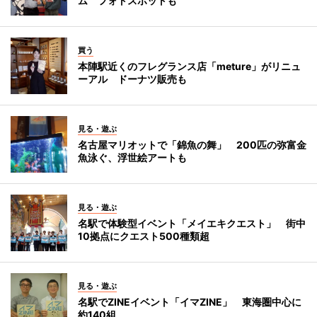
ム フォトスポットも
買う
本陣駅近くのフレグランス店「meture」がリニュ
ーアル ドーナツ販売も
見る・遊ぶ
名古屋マリオットで「錦魚の舞」 200匹の弥富金
魚泳ぐ、浮世絵アートも
見る・遊ぶ
名駅で体験型イベント「メイエキクエスト」 街中
10拠点にクエスト500種類超
見る・遊ぶ
名駅でZINEイベント「イマZINE」 東海圏中心に
約140組