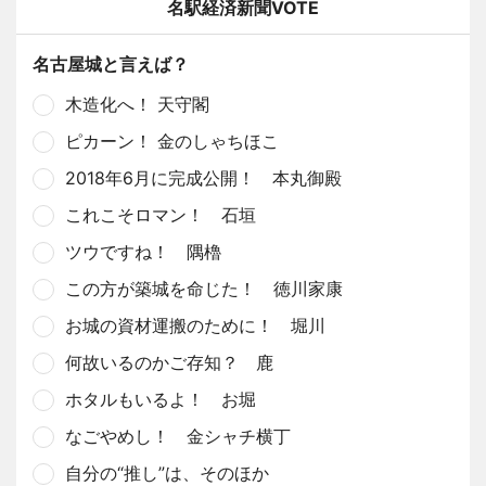
名駅経済新聞VOTE
名古屋城と言えば？
木造化へ！ 天守閣
ピカーン！ 金のしゃちほこ
2018年6月に完成公開！ 本丸御殿
これこそロマン！ 石垣
ツウですね！ 隅櫓
この方が築城を命じた！ 徳川家康
お城の資材運搬のために！ 堀川
何故いるのかご存知？ 鹿
ホタルもいるよ！ お堀
なごやめし！ 金シャチ横丁
自分の“推し”は、そのほか