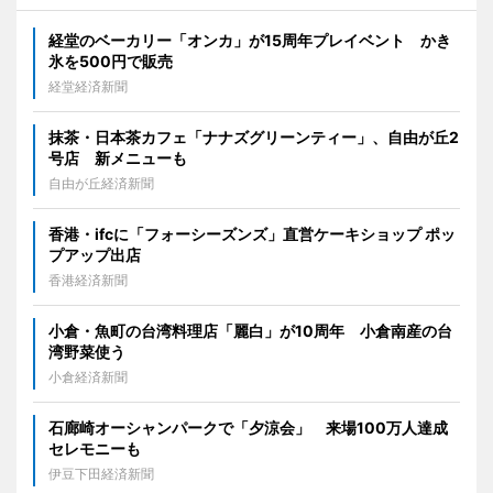
経堂のベーカリー「オンカ」が15周年プレイベント かき
氷を500円で販売
経堂経済新聞
抹茶・日本茶カフェ「ナナズグリーンティー」、自由が丘2
号店 新メニューも
自由が丘経済新聞
香港・ifcに「フォーシーズンズ」直営ケーキショップ ポッ
プアップ出店
香港経済新聞
小倉・魚町の台湾料理店「麗白」が10周年 小倉南産の台
湾野菜使う
小倉経済新聞
石廊崎オーシャンパークで「夕涼会」 来場100万人達成
セレモニーも
伊豆下田経済新聞