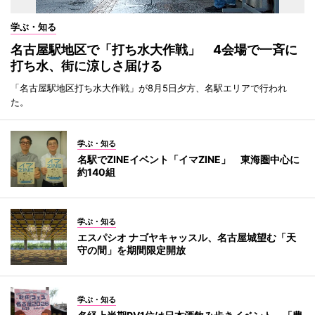
学ぶ・知る
名古屋駅地区で「打ち水大作戦」 4会場で一斉に
打ち水、街に涼しさ届ける
「名古屋駅地区打ち水大作戦」が8月5日夕方、名駅エリアで行われ
た。
学ぶ・知る
名駅でZINEイベント「イマZINE」 東海圏中心に
約140組
学ぶ・知る
エスパシオ ナゴヤキャッスル、名古屋城望む「天
守の間」を期間限定開放
学ぶ・知る