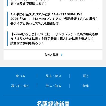
を下回るまで継続します！
Ado初の日産スタジアム公演『Ado STADIUM LIVE
2026「Ao」』をLeminoプレミアムで配信決定！さらに歴代主
要ライブとあわせて5か月連続配信！
【kiondひろしま】8/8（土）、サンフレッチェ広島の勝利を願
う「オリジナル絵馬」を限定発売！購入した絵馬を奉納して、
試合前に勝利を祈ろう！
もっと見る
食べる
見る・遊ぶ
買う
暮らす・働く
学ぶ・知る
特集