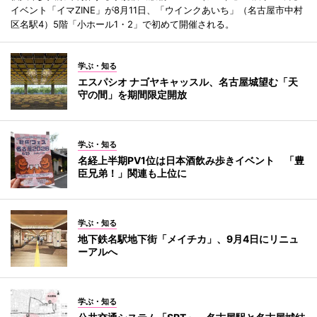
イベント「イマZINE」が8月11日、「ウインクあいち」（名古屋市中村
区名駅4）5階「小ホール1・2」で初めて開催される。
学ぶ・知る
エスパシオ ナゴヤキャッスル、名古屋城望む「天
守の間」を期間限定開放
学ぶ・知る
名経上半期PV1位は日本酒飲み歩きイベント 「豊
臣兄弟！」関連も上位に
学ぶ・知る
地下鉄名駅地下街「メイチカ」、9月4日にリニュ
ーアルへ
学ぶ・知る