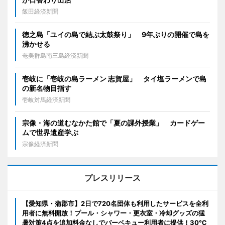
飯田経済新聞
徳之島「ユイの島で結ぶ太鼓祭り」 9年ぶりの開催で島を
沸かせる
奄美群島南三島経済新聞
壱岐に「壱岐の島ラーメン 志賀屋」 タイ塩ラーメンで島
の新名物目指す
壱岐対馬経済新聞
宗像・海の道むなかた館で「夏の課外授業」 カードゲー
ムで世界遺産学ぶ
宗像経済新聞
プレスリリース
【愛知県・蒲郡市】2日で720名団体も利用したサービスを全利
用者に無料開放！プール・シャワー・更衣室・冷却グッズの猛
暑対策4点を追加料金なしでバーベキュー利用者に提供！30℃