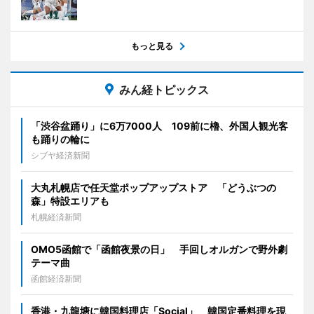
もっと見る
みん経トピックス
「渋谷盆踊り」に6万7000人 109前に櫓、外国人観光客
も踊りの輪に
シブヤ経済新聞
大丸札幌店で任天堂ポップアップストア 「どうぶつの
森」特設エリアも
札幌経済新聞
OMO5函館で「函館夜景の日」 手回しオルガンで野外劇
テーマ曲
函館経済新聞
香港・九龍塘に韓国料理店「Social」 韓国定番料理を現