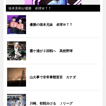
張本美和が優勝 卓球ＷＴＴ
優勝の張本兄妹 卓球ＷＴＴ
霞ケ浦が２回戦へ 高校野球
山火事で非常事態宣言 カナダ
川崎、初戦分ける Ｊリーグ