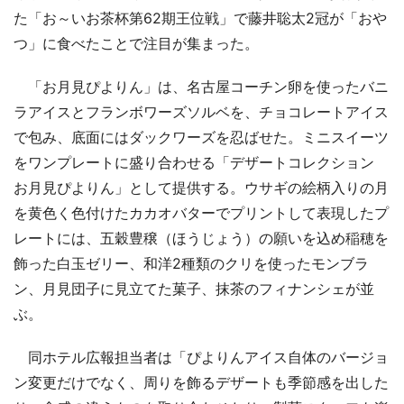
た「お～いお茶杯第62期王位戦」で藤井聡太2冠が「おや
つ」に食べたことで注目が集まった。
「お月見ぴよりん」は、名古屋コーチン卵を使ったバニ
ラアイスとフランボワーズソルベを、チョコレートアイス
で包み、底面にはダックワーズを忍ばせた。ミニスイーツ
をワンプレートに盛り合わせる「デザートコレクション
お月見ぴよりん」として提供する。ウサギの絵柄入りの月
を黄色く色付けたカカオバターでプリントして表現したプ
レートには、五穀豊穣（ほうじょう）の願いを込め稲穂を
飾った白玉ゼリー、和洋2種類のクリを使ったモンブラ
ン、月見団子に見立てた菓子、抹茶のフィナンシェが並
ぶ。
同ホテル広報担当者は「ぴよりんアイス自体のバージョ
ン変更だけでなく、周りを飾るデザートも季節感を出した