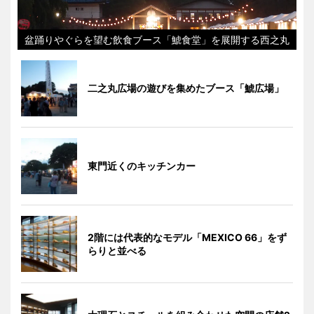
盆踊りやぐらを望む飲食ブース「鯱食堂」を展開する西之丸
二之丸広場の遊びを集めたブース「鯱広場」
東門近くのキッチンカー
2階には代表的なモデル「MEXICO 66」をず
らりと並べる