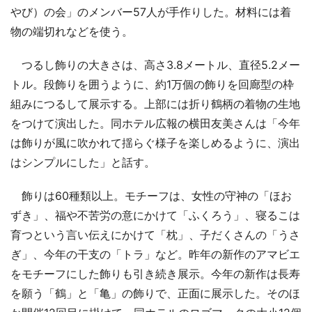
やび）の会」のメンバー57人が手作りした。材料には着
物の端切れなどを使う。
つるし飾りの大きさは、高さ3.8メートル、直径5.2メー
トル。段飾りを囲うように、約1万個の飾りを回廊型の枠
組みにつるして展示する。上部には折り鶴柄の着物の生地
をつけて演出した。同ホテル広報の横田友美さんは「今年
は飾りが風に吹かれて揺らぐ様子を楽しめるように、演出
はシンプルにした」と話す。
飾りは60種類以上。モチーフは、女性の守神の「ほお
ずき」、福や不苦労の意にかけて「ふくろう」、寝るこは
育つという言い伝えにかけて「枕」、子だくさんの「うさ
ぎ」、今年の干支の「トラ」など。昨年の新作のアマビエ
をモチーフにした飾りも引き続き展示。今年の新作は長寿
を願う「鶴」と「亀」の飾りで、正面に展示した。そのほ