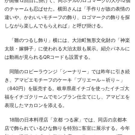
か開催12回目に掛けて、同ホテルのロゴマークの大小12個
のチャームも忍ばせた。横田さんは「手作りが故の表情の
違いや、かわいいモチーフの飾り、ロゴマークの飾りを探
しながら楽しんでもらえれば」と呼び掛ける。
「雛のつるし飾り」横には、大治町無形文化財の「神楽
太鼓・嫁獅子」に使われる大治太鼓も展示。紹介パネルに
は動画が見られるQRコードも設置する。
同階のロビーラウンジ「シーナリー」では昨年に引き続
き、アマビエモチーフのケーキ「プリエール～祈り～」
（840円）を販売する。岐阜県産イチゴを使ったイチゴ大
福をイチゴクリームでモンブラン仕立てにし、アマビエを
表現したマカロンを添える。
18階の日本料理店「京都 つる家」では、同店の京都本
店で飾られているひな飾りを特別に客室に展示する。今年