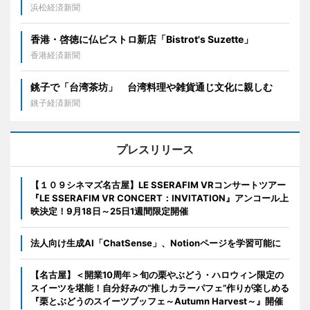
浜松経済新聞
香港・啓徳に仏ビストロ新店「Bistrot's Suzette」
香港経済新聞
銚子で「台湾茶坊」 台湾料理や雑貨通じ文化に親しむ
銚子経済新聞
プレスリリース
【１０９シネマズ名古屋】LE SSERAFIM VRコンサートツアー
『LE SSERAFIM VR CONCERT：INVITATION』アンコール上
映決定！9月18日～25日1週間限定開催
法人向け生成AI「ChatSense」、Notionページを学習可能に
【名古屋】＜開業10周年＞旬の栗やぶどう・ハロウィン限定の
スイーツを堪能！自分好みの“推しカラーパフェ”作りが楽しめる
『栗とぶどうのスイーツブッフェ～Autumn Harvest～』開催