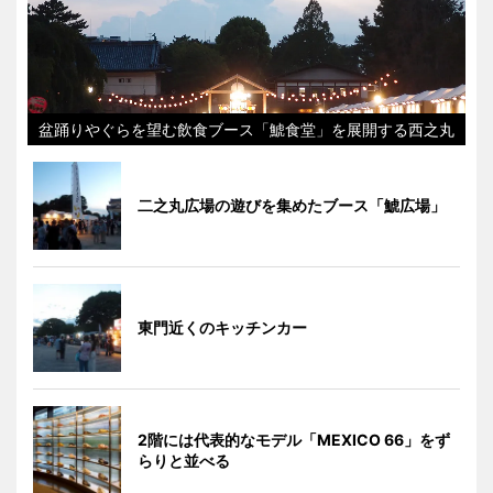
盆踊りやぐらを望む飲食ブース「鯱食堂」を展開する西之丸
二之丸広場の遊びを集めたブース「鯱広場」
東門近くのキッチンカー
2階には代表的なモデル「MEXICO 66」をず
らりと並べる