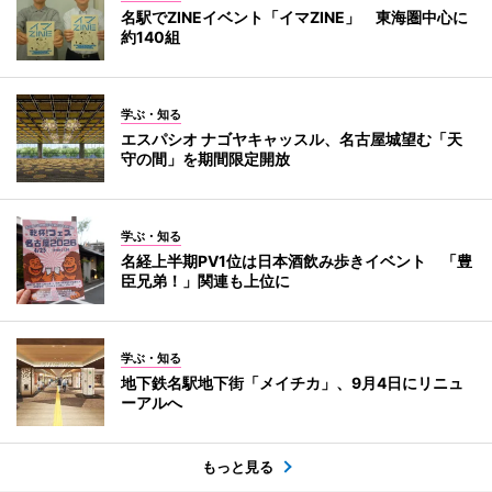
名駅でZINEイベント「イマZINE」 東海圏中心に
約140組
学ぶ・知る
エスパシオ ナゴヤキャッスル、名古屋城望む「天
守の間」を期間限定開放
学ぶ・知る
名経上半期PV1位は日本酒飲み歩きイベント 「豊
臣兄弟！」関連も上位に
学ぶ・知る
地下鉄名駅地下街「メイチカ」、9月4日にリニュ
ーアルへ
もっと見る