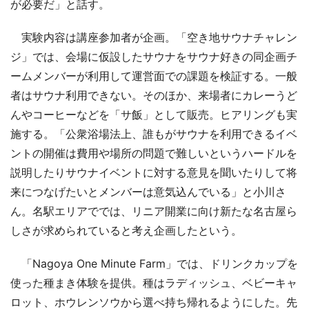
が必要だ」と話す。
実験内容は講座参加者が企画。「空き地サウナチャレン
ジ」では、会場に仮設したサウナをサウナ好きの同企画チ
ームメンバーが利用して運営面での課題を検証する。一般
者はサウナ利用できない。そのほか、来場者にカレーうど
んやコーヒーなどを「サ飯」として販売。ヒアリングも実
施する。「公衆浴場法上、誰もがサウナを利用できるイベ
ントの開催は費用や場所の問題で難しいというハードルを
説明したりサウナイベントに対する意見を聞いたりして将
来につなげたいとメンバーは意気込んでいる」と小川さ
ん。名駅エリアででは、リニア開業に向け新たな名古屋ら
しさが求められていると考え企画したという。
「Nagoya One Minute Farm」では、ドリンクカップを
使った種まき体験を提供。種はラディッシュ、ベビーキャ
ロット、ホウレンソウから選べ持ち帰れるようにした。先