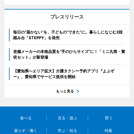
プレスリリース
毎日の“届かない”を、子どもの“できた”に。暮らしになじむ2段
踏み台「STEPPY」を発売
老舗メーカーの本格品質を“手のひらサイズ”に！「ミニ丸筒・賞
状セット」が新登場
【愛知県へエリア拡大】介護タクシー予約アプリ『よぶぞ
ー』、愛知県でサービス提供を開始
もっと見る
食べる
見る・遊ぶ
買う
暮らす・働く
学ぶ・知る
特集