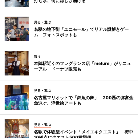
打ち水、街に涼しさ届ける
見る・遊ぶ
名駅の地下街「ユニモール」でリアル謎解きゲー
ム フォトスポットも
買う
本陣駅近くのフレグランス店「meture」がリニュ
ーアル ドーナツ販売も
見る・遊ぶ
名古屋マリオットで「錦魚の舞」 200匹の弥富金
魚泳ぐ、浮世絵アートも
見る・遊ぶ
名駅で体験型イベント「メイエキクエスト」 街中
10拠点にクエスト500種類超