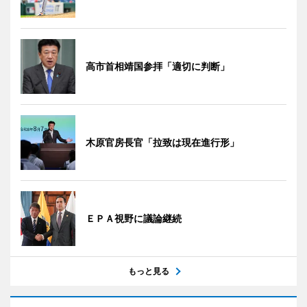
高市首相靖国参拝「適切に判断」
木原官房長官「拉致は現在進行形」
ＥＰＡ視野に議論継続
もっと見る