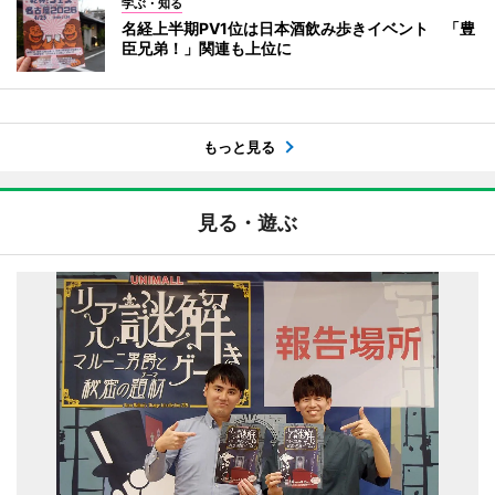
学ぶ・知る
名経上半期PV1位は日本酒飲み歩きイベント 「豊
臣兄弟！」関連も上位に
もっと見る
見る・遊ぶ