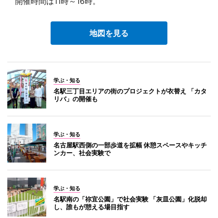
開催時間は11時～16時。
地図を見る
学ぶ・知る
名駅三丁目エリアの街のプロジェクトが衣替え 「カタ
リバ」の開催も
学ぶ・知る
名古屋駅西側の一部歩道を拡幅 休憩スペースやキッチ
ンカー、社会実験で
学ぶ・知る
名駅南の「祢宜公園」で社会実験 「灰皿公園」化脱却
し、誰もが憩える場目指す