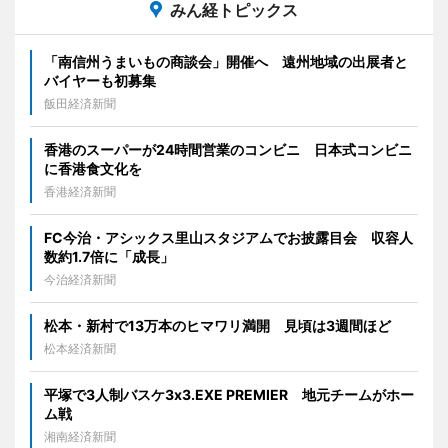
みん経トピックス
「南信州うまいもの商談会」開催へ 遠州地域の出展者と
バイヤーも初募集
飯田経済新聞
香港のスーパーが24時間営業のコンビニ 日本式コンビニ
に香港食文化を
香港経済新聞
FC今治・アシックス里山スタジアムでお披露目会 収容人
数約1.7倍に「成長」
今治経済新聞
松本・新村で13万本のヒマワリ満開 見頃は3週間ほど
松本経済新聞
平塚で3人制バスケ3x3.EXE PREMIER 地元チームがホー
ム戦
湘南経済新聞