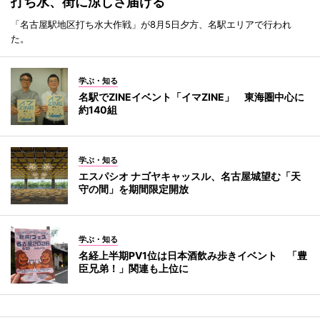
打ち水、街に涼しさ届ける
「名古屋駅地区打ち水大作戦」が8月5日夕方、名駅エリアで行われ
た。
学ぶ・知る
名駅でZINEイベント「イマZINE」 東海圏中心に
約140組
学ぶ・知る
エスパシオ ナゴヤキャッスル、名古屋城望む「天
守の間」を期間限定開放
学ぶ・知る
名経上半期PV1位は日本酒飲み歩きイベント 「豊
臣兄弟！」関連も上位に