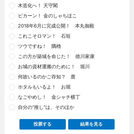
木造化へ！ 天守閣
ピカーン！ 金のしゃちほこ
2018年6月に完成公開！ 本丸御殿
これこそロマン！ 石垣
ツウですね！ 隅櫓
この方が築城を命じた！ 徳川家康
お城の資材運搬のために！ 堀川
何故いるのかご存知？ 鹿
ホタルもいるよ！ お堀
なごやめし！ 金シャチ横丁
自分の“推し”は、そのほか
投票する
結果を見る