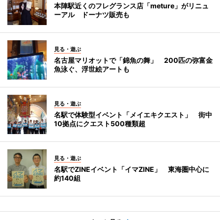
本陣駅近くのフレグランス店「meture」がリニュ
ーアル ドーナツ販売も
見る・遊ぶ
名古屋マリオットで「錦魚の舞」 200匹の弥富金
魚泳ぐ、浮世絵アートも
見る・遊ぶ
名駅で体験型イベント「メイエキクエスト」 街中
10拠点にクエスト500種類超
見る・遊ぶ
名駅でZINEイベント「イマZINE」 東海圏中心に
約140組