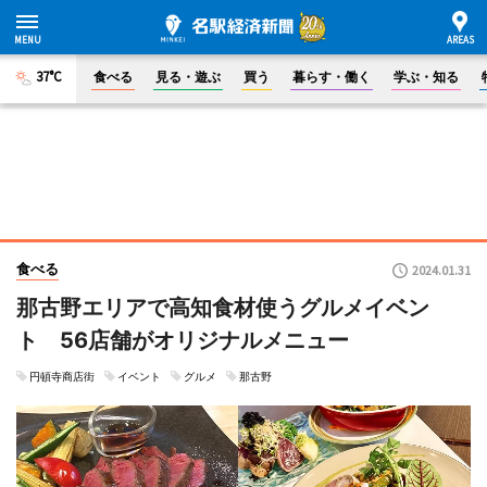
37°C
食べる
見る・遊ぶ
買う
暮らす・働く
学ぶ・知る
食べる
2024.01.31
那古野エリアで高知食材使うグルメイベン
ト 56店舗がオリジナルメニュー
円頓寺商店街
イベント
グルメ
那古野