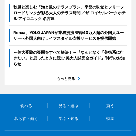
秋風と楽しむ「泡と風のテラスプラン」季節の味覚とフリーフ
ロードリンクが彩る大人のテラス時間 ／ザ ロイヤルパークホテ
ル アイコニック 名古屋
Renxa、YOLO JAPANが業務提携 登録40万人超の外国人ユー
ザーへ外国人向けライフスタイル支援サービスを提供開始
～美大受験の疑問をすべて解決！～『なんとなく「美術系に行
きたい」と思ったときに読む 美大入試完全ガイド』刊行のお知
らせ
もっと見る
食べる
見る・遊ぶ
買う
暮らす・働く
学ぶ・知る
特集