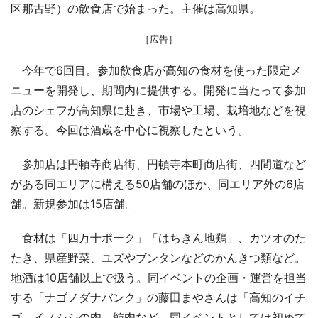
区那古野）の飲食店で始まった。主催は高知県。
［広告］
今年で6回目。参加飲食店が高知の食材を使った限定メ
ニューを開発し、期間内に提供する。開発に当たって参加
店のシェフが高知県に赴き、市場や工場、栽培地などを視
察する。今回は酒蔵を中心に視察したという。
参加店は円頓寺商店街、円頓寺本町商店街、四間道など
がある同エリアに構える50店舗のほか、同エリア外の6店
舗。新規参加は15店舗。
食材は「四万十ポーク」「はちきん地鶏」、カツオのた
たき、県産野菜、ユズやブンタンなどのかんきつ類など。
地酒は10店舗以上で扱う。同イベントの企画・運営を担当
する「ナゴノダナバンク」の藤田まやさんは「高知のイチ
ゴ、イノシシの肉、鯨肉など、同イベントとしては初めて