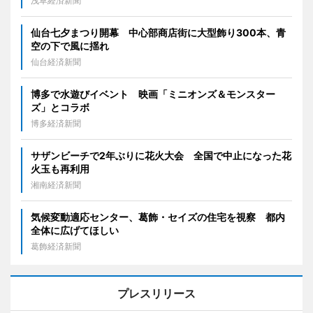
浅草経済新聞
仙台七夕まつり開幕 中心部商店街に大型飾り300本、青
空の下で風に揺れ
仙台経済新聞
博多で水遊びイベント 映画「ミニオンズ＆モンスター
ズ」とコラボ
博多経済新聞
サザンビーチで2年ぶりに花火大会 全国で中止になった花
火玉も再利用
湘南経済新聞
気候変動適応センター、葛飾・セイズの住宅を視察 都内
全体に広げてほしい
葛飾経済新聞
プレスリリース