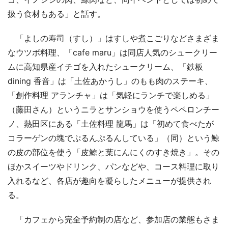
扱う食材もある」と話す。
「よしの寿司（すし）」はすしや煮こごりなどさまざま
なウツボ料理、「cafe maru」は同店人気のシュークリー
ムに高知県産イチゴを入れたシュークリーム、「鉄板
dining 香音」は「土佐あかうし」のもも肉のステーキ、
「創作料理 アランチャ」は「気軽にランチで楽しめる」
（藤田さん）というニラとサンショウを使うペペロンチー
ノ、熱田区にある「土佐料理 龍馬」は「初めて食べたが
コラーゲンの塊でぷるんぷるんしている」（同）という鯨
の皮の部位を使う「皮鯨と葉にんにくのすき焼き」。その
ほかスイーツやドリンク、パンなどや、コース料理に取り
入れるなど、各店が趣向を凝らしたメニューが提供され
る。
「カフェから完全予約制の店など、参加店の業態もさま