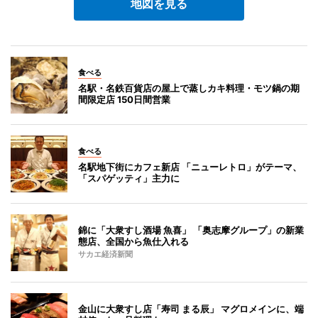
地図を見る
食べる
名駅・名鉄百貨店の屋上で蒸しカキ料理・モツ鍋の期
間限定店 150日間営業
食べる
名駅地下街にカフェ新店 「ニューレトロ」がテーマ、
「スパゲッティ」主力に
錦に「大衆すし酒場 魚喜」 「奥志摩グループ」の新業
態店、全国から魚仕入れる
サカエ経済新聞
金山に大衆すし店「寿司 まる辰」 マグロメインに、端