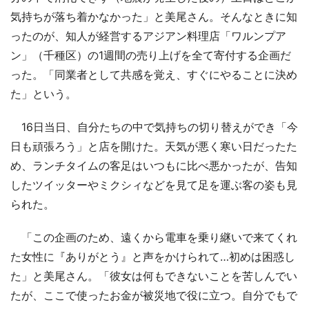
気持ちが落ち着かなかった」と美尾さん。そんなときに知
ったのが、知人が経営するアジアン料理店「ワルンプア
ン」（千種区）の1週間の売り上げを全て寄付する企画だ
った。「同業者として共感を覚え、すぐにやることに決め
た」という。
16日当日、自分たちの中で気持ちの切り替えができ「今
日も頑張ろう」と店を開けた。天気が悪く寒い日だったた
め、ランチタイムの客足はいつもに比べ悪かったが、告知
したツイッターやミクシィなどを見て足を運ぶ客の姿も見
られた。
「この企画のため、遠くから電車を乗り継いで来てくれ
た女性に『ありがとう』と声をかけられて…初めは困惑し
た」と美尾さん。「彼女は何もできないことを苦しんでい
たが、ここで使ったお金が被災地で役に立つ。自分でもで