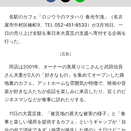
名駅のカフェ「ロジウラのマタハリ 春光乍洩」（名古
屋市中村区椿町9、TEL
052-451-8533
）が3月16日、一
日の売り上げ全額を東日本大震災の支援へ寄付する企画を
行った。
［広告］
同店は2001年、オーナーの美尾りりこさんと武田信吾
さん夫妻が2人の「好きなもの」を集めてオープンした路
地裏のカフェ。アットホームな雰囲気が特徴で、映画や音
楽が好きな人たちが会話を楽しみに来店したり、近くのビ
ジネスマンなどが食事に訪れたりする。
11日の大震災後、「被災地の甚大な被害の様子」と「食
事と楽しい場所を提供するカフェ」というギャップが「自
分の中で消化できず（地震が発生した後の）土日はどこか