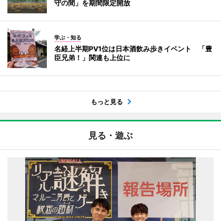
守の間」を期間限定開放
学ぶ・知る
名経上半期PV1位は日本酒飲み歩きイベント 「豊
臣兄弟！」関連も上位に
もっと見る
見る・遊ぶ