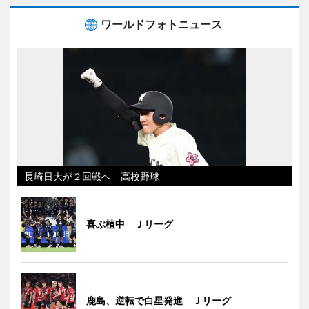
ワールドフォトニュース
長崎日大が２回戦へ 高校野球
喜ぶ植中 Ｊリーグ
鹿島、逆転で白星発進 Ｊリーグ