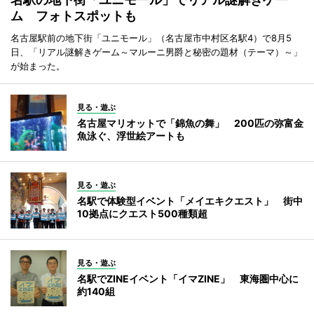
ム フォトスポットも
名古屋駅前の地下街「ユニモール」（名古屋市中村区名駅4）で8月5
日、「リアル謎解きゲーム～マルーニ男爵と秘密の題材（テーマ）～」
が始まった。
見る・遊ぶ
名古屋マリオットで「錦魚の舞」 200匹の弥富金
魚泳ぐ、浮世絵アートも
見る・遊ぶ
名駅で体験型イベント「メイエキクエスト」 街中
10拠点にクエスト500種類超
見る・遊ぶ
名駅でZINEイベント「イマZINE」 東海圏中心に
約140組