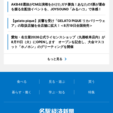
AKB48選抜がCM出演権をかけたガチ勝負！あなたの1票が運命
を握る生配信イベントを、JOYSOUND「みるハコ」で体感！
【gelato pique】反響を受け「GELATO PIQUE リカバリーウェ
ア」の取扱店舗を全店舗に拡大！＜8月19日全国発売＞
愛知・名古屋2026公式ライセンスショップ（丸善岐阜店内）が
8月11日（火）にOPENします オープンを記念し、大会マスコ
ット「ホノホン」のグリーティングを開催
もっと見る
食べる
見る・遊ぶ
買う
暮らす・働く
学ぶ・知る
特集