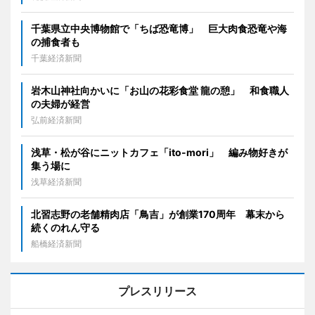
千葉県立中央博物館で「ちば恐竜博」 巨大肉食恐竜や海
の捕食者も
千葉経済新聞
岩木山神社向かいに「お山の花彩食堂 龍の憩」 和食職人
の夫婦が経営
弘前経済新聞
浅草・松が谷にニットカフェ「ito-mori」 編み物好きが
集う場に
浅草経済新聞
北習志野の老舗精肉店「鳥吉」が創業170周年 幕末から
続くのれん守る
船橋経済新聞
プレスリリース