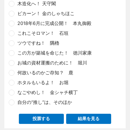
木造化へ！ 天守閣
ピカーン！ 金のしゃちほこ
2018年6月に完成公開！ 本丸御殿
これこそロマン！ 石垣
ツウですね！ 隅櫓
この方が築城を命じた！ 徳川家康
お城の資材運搬のために！ 堀川
何故いるのかご存知？ 鹿
ホタルもいるよ！ お堀
なごやめし！ 金シャチ横丁
自分の“推し”は、そのほか
投票する
結果を見る