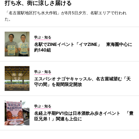
打ち水、街に涼しさ届ける
「名古屋駅地区打ち水大作戦」が8月5日夕方、名駅エリアで行われ
た。
学ぶ・知る
名駅でZINEイベント「イマZINE」 東海圏中心に
約140組
学ぶ・知る
エスパシオ ナゴヤキャッスル、名古屋城望む「天
守の間」を期間限定開放
学ぶ・知る
名経上半期PV1位は日本酒飲み歩きイベント 「豊
臣兄弟！」関連も上位に