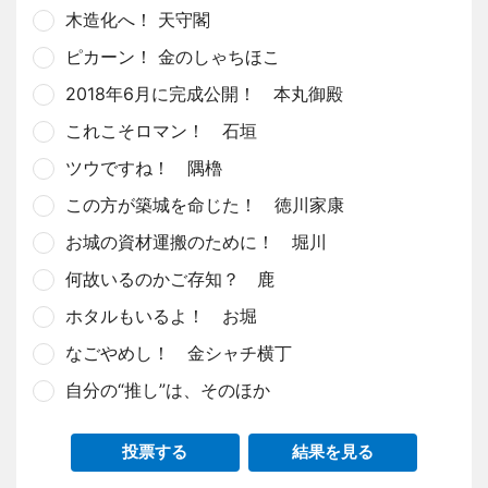
木造化へ！ 天守閣
ピカーン！ 金のしゃちほこ
2018年6月に完成公開！ 本丸御殿
これこそロマン！ 石垣
ツウですね！ 隅櫓
この方が築城を命じた！ 徳川家康
お城の資材運搬のために！ 堀川
何故いるのかご存知？ 鹿
ホタルもいるよ！ お堀
なごやめし！ 金シャチ横丁
自分の“推し”は、そのほか
投票する
結果を見る