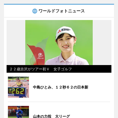
ワールドフォトニュース
２２歳吉沢がツアー初Ｖ 女子ゴルフ
中島ひとみ、１２秒６２の日本新
山本の力投 大リーグ