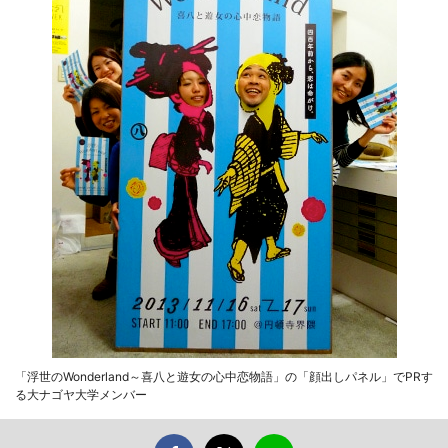
「浮世のWonderland～喜八と遊女の心中恋物語」の「顔出しパネル」でPRす
る大ナゴヤ大学メンバー