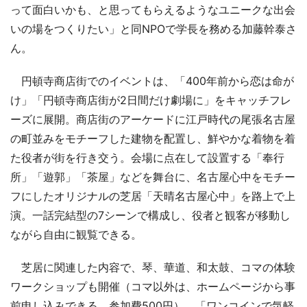
って面白いかも、と思ってもらえるようなユニークな出会
いの場をつくりたい」と同NPOで学長を務める加藤幹泰さ
ん。
円頓寺商店街でのイベントは、「400年前から恋は命が
け」「円頓寺商店街が2日間だけ劇場に」をキャッチフレ
ーズに展開。商店街のアーケードに江戸時代の尾張名古屋
の町並みをモチーフした建物を配置し、鮮やかな着物を着
た役者が街を行き交う。会場に点在して設置する「奉行
所」「遊郭」「茶屋」などを舞台に、名古屋心中をモチー
フにしたオリジナルの芝居「天晴名古屋心中」を路上で上
演。一話完結型の7シーンで構成し、役者と観客が移動し
ながら自由に観覧できる。
芝居に関連した内容で、琴、華道、和太鼓、コマの体験
ワークショップも開催（コマ以外は、ホームページから事
前申し込みできる。参加費500円）。「ワンコインで気軽