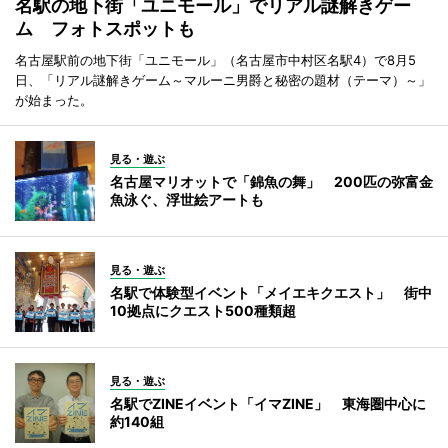
名駅の地下街「ユニモール」でリアル謎解きゲー
ム フォトスポットも
名古屋駅前の地下街「ユニモール」（名古屋市中村区名駅4）で8月5
日、「リアル謎解きゲーム～マルーニ男爵と秘密の題材（テーマ）～」
が始まった。
見る・遊ぶ
名古屋マリオットで「錦魚の舞」 200匹の弥富金
魚泳ぐ、浮世絵アートも
見る・遊ぶ
名駅で体験型イベント「メイエキクエスト」 街中
10拠点にクエスト500種類超
見る・遊ぶ
名駅でZINEイベント「イマZINE」 東海圏中心に
約140組