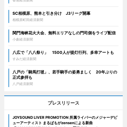
香港経済新聞
SC相模原、熊本と引き分け J3リーグ開幕
相模原町田経済新聞
関門海峡花火大会、無料エリアなしの門司側をライブ配信
小倉経済新聞
八広で「八八祭り」 1500人が提灯行列、多幸アートも
すみだ経済新聞
八戸の「騎馬打毬」、若手騎手の姿勇ましく 20年ぶりの
正式参拝も
八戸経済新聞
プレスリリース
JOYSOUND LIVER PROMOTION 所属ライバーのメジャーデビ
ューアーティスト まるぱもがzensenによる新曲