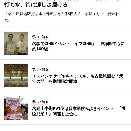
打ち水、街に涼しさ届ける
「名古屋駅地区打ち水大作戦」が8月5日夕方、名駅エリアで行われ
た。
学ぶ・知る
名駅でZINEイベント「イマZINE」 東海圏中心に
約140組
学ぶ・知る
エスパシオ ナゴヤキャッスル、名古屋城望む「天
守の間」を期間限定開放
学ぶ・知る
名経上半期PV1位は日本酒飲み歩きイベント 「豊
臣兄弟！」関連も上位に