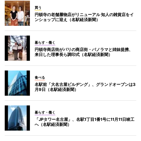
買う
円頓寺の老舗履物店がリニューアル 知人の雑貨店をイ
ンショップに迎え（名駅経済新聞）
暮らす・働く
円頓寺商店街がパリの商店街・パノラマと姉妹提携、
来日した理事長ら調印式（名駅経済新聞）
食べる
名駅前「大名古屋ビルヂング」、グランドオープンは3
月9日（名駅経済新聞）
暮らす・働く
「JPタワー名古屋」、名駅1丁目1番1号に11月11日竣工
へ（名駅経済新聞）