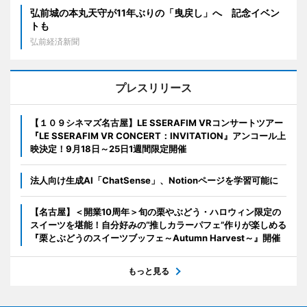
弘前城の本丸天守が11年ぶりの「曳戻し」へ 記念イベン
トも
弘前経済新聞
プレスリリース
【１０９シネマズ名古屋】LE SSERAFIM VRコンサートツアー
『LE SSERAFIM VR CONCERT：INVITATION』アンコール上
映決定！9月18日～25日1週間限定開催
法人向け生成AI「ChatSense」、Notionページを学習可能に
【名古屋】＜開業10周年＞旬の栗やぶどう・ハロウィン限定の
スイーツを堪能！自分好みの“推しカラーパフェ”作りが楽しめる
『栗とぶどうのスイーツブッフェ～Autumn Harvest～』開催
もっと見る