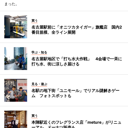
まった。
買う
名古屋駅前に「オニツカタイガー」旗艦店 国内2
番目規模、全ライン展開
学ぶ・知る
名古屋駅地区で「打ち水大作戦」 4会場で一斉に
打ち水、街に涼しさ届ける
見る・遊ぶ
名駅の地下街「ユニモール」でリアル謎解きゲー
ム フォトスポットも
買う
本陣駅近くのフレグランス店「meture」がリニュ
ーアル ドーナツ販売も