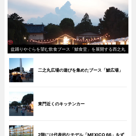
盆踊りやぐらを望む飲食ブース「鯱食堂」を展開する西之丸
二之丸広場の遊びを集めたブース「鯱広場」
東門近くのキッチンカー
2階には代表的なモデル「MEXICO 66」をず