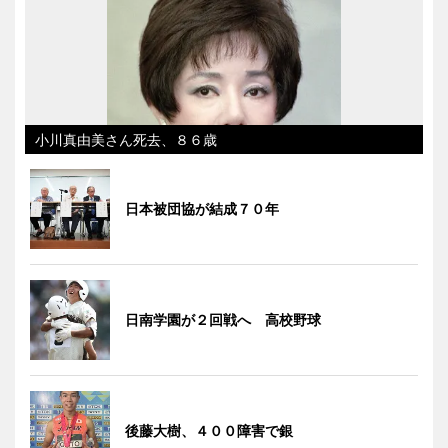
小川真由美さん死去、８６歳
日本被団協が結成７０年
日南学園が２回戦へ 高校野球
後藤大樹、４００障害で銀