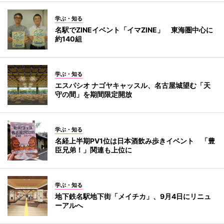
学ぶ・知る
名駅でZINEイベント「イマZINE」 東海圏中心に
約140組
学ぶ・知る
エスパシオ ナゴヤキャッスル、名古屋城望む「天
守の間」を期間限定開放
学ぶ・知る
名経上半期PV1位は日本酒飲み歩きイベント 「豊
臣兄弟！」関連も上位に
学ぶ・知る
地下鉄名駅地下街「メイチカ」、9月4日にリニュ
ーアルへ