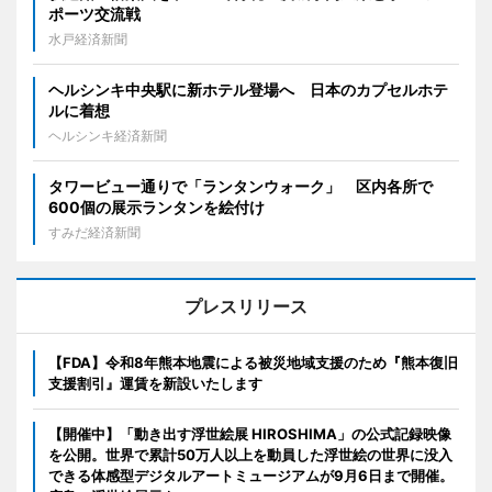
ポーツ交流戦
水戸経済新聞
ヘルシンキ中央駅に新ホテル登場へ 日本のカプセルホテ
ルに着想
ヘルシンキ経済新聞
タワービュー通りで「ランタンウォーク」 区内各所で
600個の展示ランタンを絵付け
すみだ経済新聞
プレスリリース
【FDA】令和8年熊本地震による被災地域支援のため『熊本復旧
支援割引』運賃を新設いたします
【開催中】「動き出す浮世絵展 HIROSHIMA」の公式記録映像
を公開。世界で累計50万人以上を動員した浮世絵の世界に没入
できる体感型デジタルアートミュージアムが9月6日まで開催。