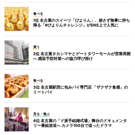
食べる
1位 名古屋のスイーツ「ぴよりん」、崩さず無事に持ち
帰る「#ぴよりんチャレンジ」がSNS上で人気に
買う
2位 名古屋タカシマヤとゲートタワーモールが営業再開
へ 感染予防対策への協力呼び掛け
食べる
3位 名古屋駅西に包みパイ専門店 「ザクザク食感」の
ミートパイ
見る・遊ぶ
4位 名古屋の「ド派手結婚式場」舞台のドキュメンタ
リー番組放送へ カメラ100台で追ったドラマ