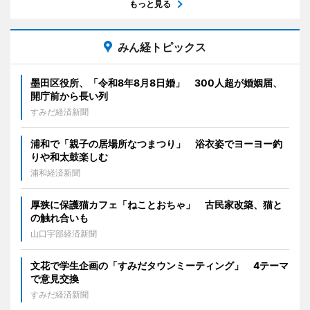
もっと見る
みん経トピックス
墨田区役所、「令和8年8月8日婚」 300人超が婚姻届、
開庁前から長い列
すみだ経済新聞
浦和で「親子の居場所なつまつり」 浴衣姿でヨーヨー釣
りや和太鼓楽しむ
浦和経済新聞
厚狭に保護猫カフェ「ねことおちゃ」 古民家改築、猫と
の触れ合いも
山口宇部経済新聞
文花で学生企画の「すみだタウンミーティング」 4テーマ
で意見交換
すみだ経済新聞