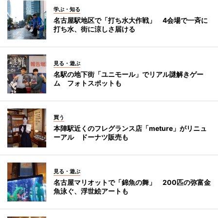
学ぶ・知る
名古屋駅地区で「打ち水大作戦」 4会場で一斉に
打ち水、街に涼しさ届ける
見る・遊ぶ
名駅の地下街「ユニモール」でリアル謎解きゲー
ム フォトスポットも
買う
本陣駅近くのフレグランス店「meture」がリニュ
ーアル ドーナツ販売も
見る・遊ぶ
名古屋マリオットで「錦魚の舞」 200匹の弥富金
魚泳ぐ、浮世絵アートも