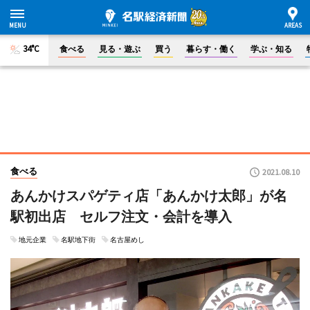
34°C
食べる
見る・遊ぶ
買う
暮らす・働く
学ぶ・知る
食べる
2021.08.10
あんかけスパゲティ店「あんかけ太郎」が名
駅初出店 セルフ注文・会計を導入
地元企業
名駅地下街
名古屋めし