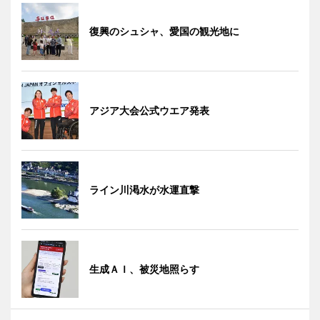
復興のシュシャ、愛国の観光地に
アジア大会公式ウエア発表
ライン川渇水が水運直撃
生成ＡＩ、被災地照らす