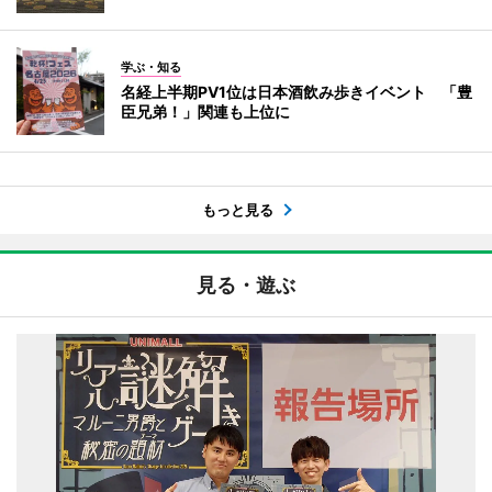
学ぶ・知る
名経上半期PV1位は日本酒飲み歩きイベント 「豊
臣兄弟！」関連も上位に
もっと見る
見る・遊ぶ