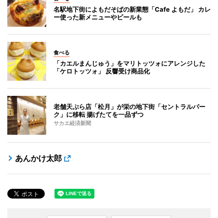
名駅地下街によもだそばの新業態「Cafe よもだ」 カレ
ー使った新メニューやビールも
食べる
「カエルまんじゅう」をマリトッツォにアレンジした
「ケロトッツォ」 反響受け商品化
老舗天ぷら店「松月」が栄の地下街「セントラルパー
ク」に移転 揚げたてを一品ずつ
サカエ経済新聞
あんかけ太郎