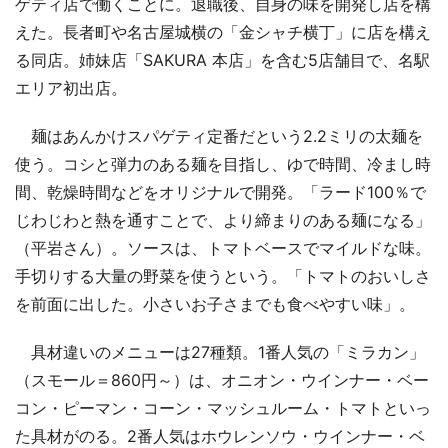
ゲティ店で働くことに。退職後、自身の味を開発し店を構
えた。長者町や名古屋城横の「金シャチ横丁」に店を構え
る同店。姉妹店「SAKURA 本店」を含む5店舗目で、名駅
エリア初出店。
麺はあんかけスパゲティ定番だという2.2ミリの太麺を
使う。コシと弾力のある麺を目指し、ゆで時間、冷まし時
間、乾燥時間などをオリジナルで開発。「ラード100％で
じわじわと熱を通すことで、より締まりのある麺になる」
（平岩さん）。ソースは、トマトベースでマイルドな味。
手切りする大量の野菜を使うという。「トマトのおいしさ
を前面に出した。小さいお子さまでも食べやすい味」。
具材違いのメニューは27種類。1番人気の「ミラカン」
（スモール＝860円～）は、オニオン・ウインナー・ベー
コン・ピーマン・コーン・マッシュルーム・トマトといっ
た具材がのる。2番人気はホウレンソウ・ウインナー・ベ