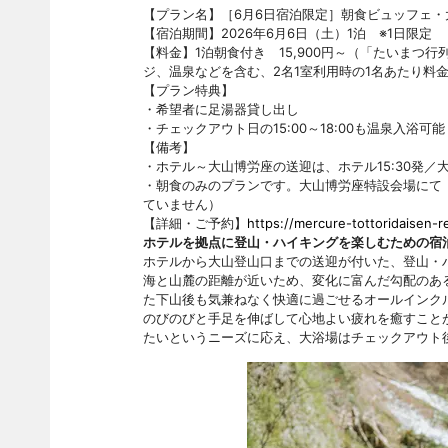
【プラン名】［6月6日宿泊限定］朝食ビュッフェ
【宿泊期間】2026年6月6日（土）1泊 ※1日限定
【料金】1泊朝食付き 15,900円～（「たいま
ジ、温泉などを含む、2名1室利用時の1名あたり料
【プラン特典】
・希望者に足湯器貸し出し
・チェックアウト日の15:00～18:00も温泉入浴可能
【備考】
・ホテル～大山博労座の送迎は、ホテル15:30発／大
・朝食のみのプランです。大山博労座特設会場にて「大
ていません）
【詳細・ご予約】
https://mercure-tottoridaisen-
ホテルを拠点に登山・ハイキングを楽しむための宿
ホテルから大山登山口までの送迎が付いた、登山・ハ
海と山麓の距離が近いため、変化に富んだ勾配のあ
た下山後も気兼ねなく快適に過ごせるオールインク
のびのびと手足を伸ばして心地よい疲れを癒すこと
たいというニーズに応え、大浴場はチェックアウト