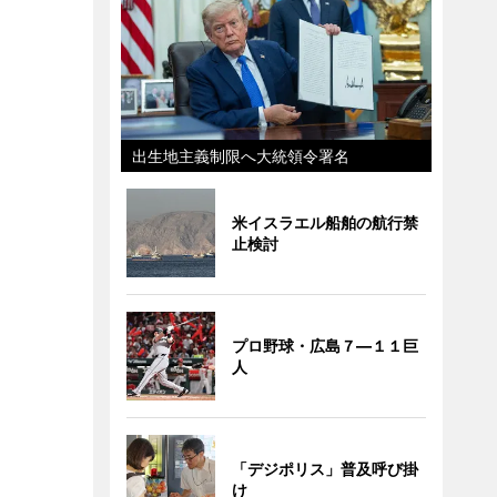
出生地主義制限へ大統領令署名
米イスラエル船舶の航行禁
止検討
プロ野球・広島７―１１巨
人
「デジポリス」普及呼び掛
け