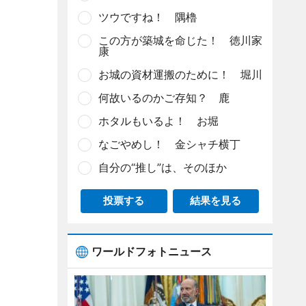
ツウですね！ 隅櫓
この方が築城を命じた！ 徳川家
康
お城の資材運搬のために！ 堀川
何故いるのかご存知？ 鹿
ホタルもいるよ！ お堀
なごやめし！ 金シャチ横丁
自分の“推し”は、そのほか
投票する
結果を見る
ワールドフォトニュース