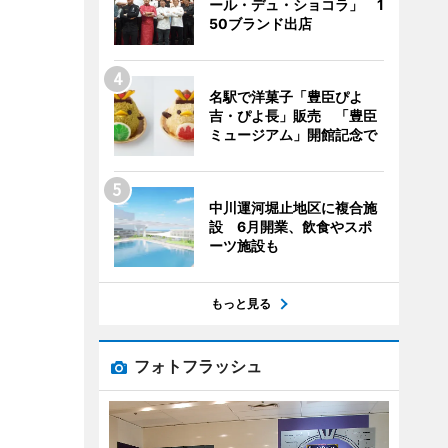
ール・デュ・ショコラ」 1
50ブランド出店
名駅で洋菓子「豊臣ぴよ
吉・ぴよ長」販売 「豊臣
ミュージアム」開館記念で
中川運河堀止地区に複合施
設 6月開業、飲食やスポ
ーツ施設も
もっと見る
フォトフラッシュ