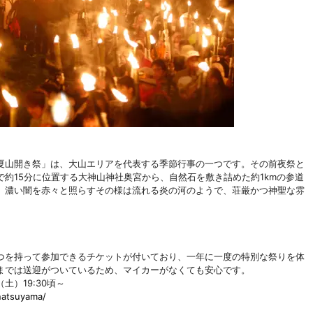
夏山開き祭」は、大山エリアを代表する季節行事の一つです。その前夜祭と
約15分に位置する大神山神社奥宮から、自然石を敷き詰めた約1kmの参道
。濃い闇を赤々と照らすその様は流れる炎の河のようで、荘厳かつ神聖な雰
。
つを持って参加できるチケットが付いており、一年に一度の特別な祭りを体
までは送迎がついているため、マイカーがなくても安心です。
土）19:30頃～
natsuyama/