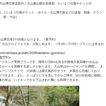
・大山博労座送迎付／大山夏山開き前夜祭・たいまつ引換チケット付
つ行列」たいまつ引換チケット、ホテル～大山博労座までの送迎、朝食、ラウン
金、税・サ込）
山博労座21:00発となります。（要予約）
山グルメフェスタ」が楽しめます。（12:00～21:00／プランには含まれ
resortandspa.jp/plan/2026taimatsu-gyoretsu/
泊プラン
イキング専用プランです。標高1,729mを誇る中国地方最高峰の大山は、
るルートを攻略する楽しさがあります。大山登山やハイキングを満喫し、ま
ルーシブステイで、大浴場には露天風呂やサウナ、水風呂も完備しており、
ができます。また、さっぱりと汗を流してからご帰宅、次の目的地に移動し
後の登山・ハイキングから下山された際にも利用できます。