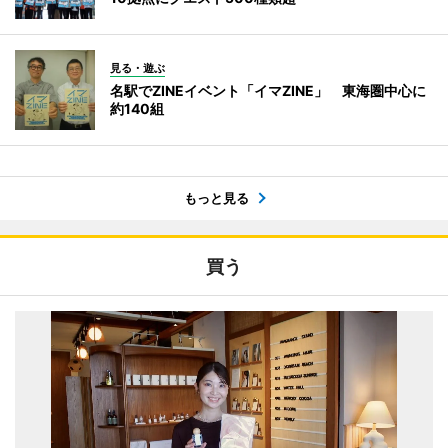
見る・遊ぶ
名駅でZINEイベント「イマZINE」 東海圏中心に
約140組
もっと見る
買う