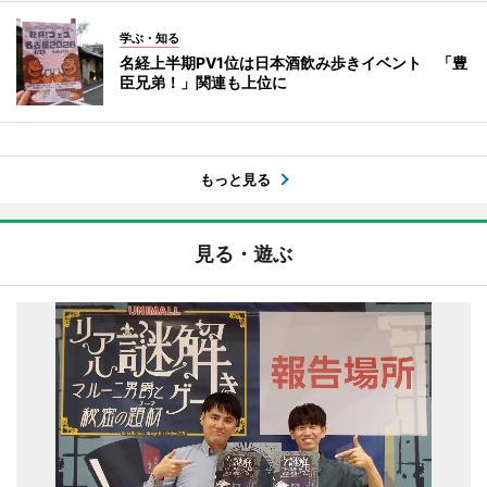
学ぶ・知る
名経上半期PV1位は日本酒飲み歩きイベント 「豊
臣兄弟！」関連も上位に
もっと見る
見る・遊ぶ