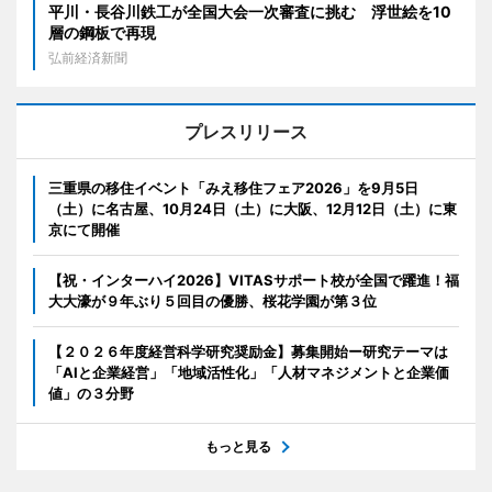
平川・長谷川鉄工が全国大会一次審査に挑む 浮世絵を10
層の鋼板で再現
弘前経済新聞
プレスリリース
三重県の移住イベント「みえ移住フェア2026」を9月5日
（土）に名古屋、10月24日（土）に大阪、12月12日（土）に東
京にて開催
【祝・インターハイ2026】VITASサポート校が全国で躍進！福
大大濠が９年ぶり５回目の優勝、桜花学園が第３位
【２０２６年度経営科学研究奨励金】募集開始ー研究テーマは
「AIと企業経営」「地域活性化」「人材マネジメントと企業価
値」の３分野
もっと見る