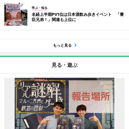
学ぶ・知る
名経上半期PV1位は日本酒飲み歩きイベント 「豊
臣兄弟！」関連も上位に
もっと見る
見る・遊ぶ