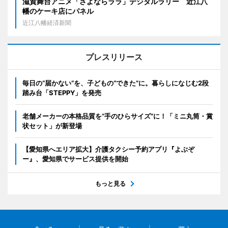
滋賀舞台アニメ「さよならララ」デジタルラリー 近江八
幡のケーキ店にパネル
近江八幡経済新聞
プレスリリース
毎日の“届かない”を、子どもの“できた”に。暮らしになじむ2段
踏み台「STEPPY」を発売
老舗メーカーの本格品質を“手のひらサイズ”に！「ミニ丸筒・賞
状セット」が新登場
【愛知県へエリア拡大】介護タクシー予約アプリ『よぶぞ
ー』、愛知県でサービス提供を開始
もっと見る