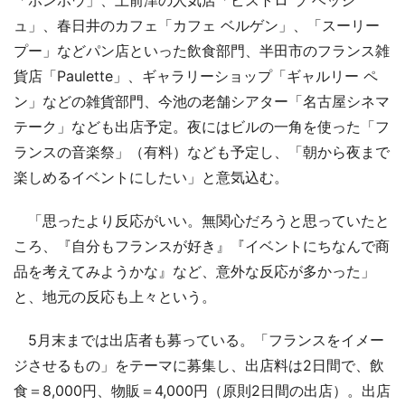
「ホンボウ」、上前津の人気店「ビストロ ラ ベッシ
ュ」、春日井のカフェ「カフェ ベルゲン」、「スーリー
プー」などパン店といった飲食部門、半田市のフランス雑
貨店「Paulette」、ギャラリーショップ「ギャルリー ペ
ン」などの雑貨部門、今池の老舗シアター「名古屋シネマ
テーク」なども出店予定。夜にはビルの一角を使った「フ
ランスの音楽祭」（有料）なども予定し、「朝から夜まで
楽しめるイベントにしたい」と意気込む。
「思ったより反応がいい。無関心だろうと思っていたと
ころ、『自分もフランスが好き』『イベントにちなんで商
品を考えてみようかな』など、意外な反応が多かった」
と、地元の反応も上々という。
5月末までは出店者も募っている。「フランスをイメー
ジさせるもの」をテーマに募集し、出店料は2日間で、飲
食＝8,000円、物販＝4,000円（原則2日間の出店）。出店