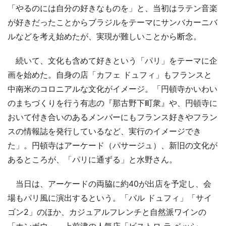
「やるのには自分の好きなものを」と、当初はラテン音楽
が好きだったことからブラジルをテーマにサンバカーニバ
ルなどを考え始めたが、実現が難しいことから断念。
続いて、文化も含めて好きという「パリ」をテーマに企
画を始めた。自身の店「カフェ ドュフィ」もフランスと
中南米のコロニアルな文化がイメージ。「円頓寺かいわい
のまちづくりを行う有志の『那古野下町衆』や、円頓寺に
おいて付き合いのあるメンバーにもフランス好きやフラン
スの情報誌を発行しているなど、実行のイメージでき
た」。円頓寺はアーケード（パサージュ）、新旧の文化が
あるところが、「パリに通ずる」と水野さん。
当日は、アーケードの両脇に約40が出店を予定し、会
場もパリ風に演出するという。「バル ドュフィ」「サイ
ゴン2」のほか、カジュアルフレンチと自然派ワインの