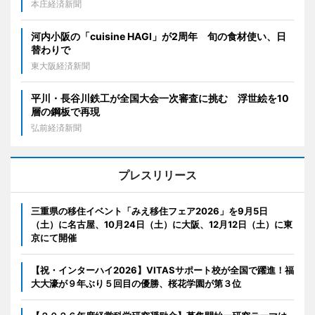
本庄経済新聞
河内小阪の「cuisine HAGI」が2周年 旬の食材使い、日
替わりで
東大阪経済新聞
平川・長谷川鉄工が全国大会一次審査に挑む 浮世絵を10
層の鋼板で再現
弘前経済新聞
プレスリリース
三重県の移住イベント「みえ移住フェア2026」を9月5日
（土）に名古屋、10月24日（土）に大阪、12月12日（土）に東
京にて開催
【祝・インターハイ2026】VITASサポート校が全国で躍進！福
大大濠が９年ぶり５回目の優勝、桜花学園が第３位