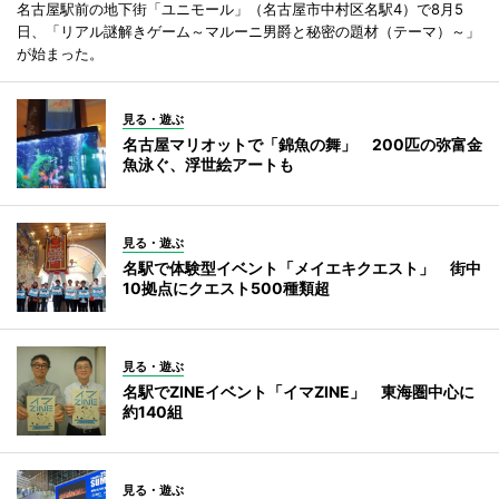
名古屋駅前の地下街「ユニモール」（名古屋市中村区名駅4）で8月5
日、「リアル謎解きゲーム～マルーニ男爵と秘密の題材（テーマ）～」
が始まった。
見る・遊ぶ
名古屋マリオットで「錦魚の舞」 200匹の弥富金
魚泳ぐ、浮世絵アートも
見る・遊ぶ
名駅で体験型イベント「メイエキクエスト」 街中
10拠点にクエスト500種類超
見る・遊ぶ
名駅でZINEイベント「イマZINE」 東海圏中心に
約140組
見る・遊ぶ