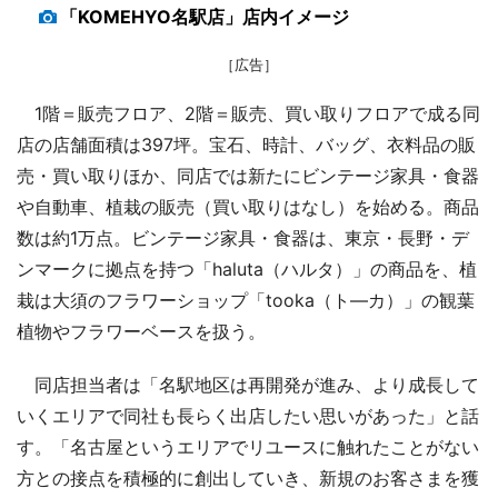
「KOMEHYO名駅店」店内イメージ
［広告］
1階＝販売フロア、2階＝販売、買い取りフロアで成る同
店の店舗面積は397坪。宝石、時計、バッグ、衣料品の販
売・買い取りほか、同店では新たにビンテージ家具・食器
や自動車、植栽の販売（買い取りはなし）を始める。商品
数は約1万点。ビンテージ家具・食器は、東京・長野・デ
ンマークに拠点を持つ「haluta（ハルタ）」の商品を、植
栽は大須のフラワーショップ「tooka（ト―カ）」の観葉
植物やフラワーベースを扱う。
同店担当者は「名駅地区は再開発が進み、より成長して
いくエリアで同社も長らく出店したい思いがあった」と話
す。「名古屋というエリアでリユースに触れたことがない
方との接点を積極的に創出していき、新規のお客さまを獲