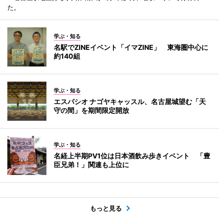
た。
学ぶ・知る
名駅でZINEイベント「イマZINE」 東海圏中心に
約140組
学ぶ・知る
エスパシオ ナゴヤキャッスル、名古屋城望む「天
守の間」を期間限定開放
学ぶ・知る
名経上半期PV1位は日本酒飲み歩きイベント 「豊
臣兄弟！」関連も上位に
もっと見る