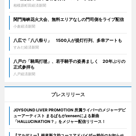
相模原町田経済新聞
関門海峡花火大会、無料エリアなしの門司側をライブ配信
小倉経済新聞
八広で「八八祭り」 1500人が提灯行列、多幸アートも
すみだ経済新聞
八戸の「騎馬打毬」、若手騎手の姿勇ましく 20年ぶりの
正式参拝も
八戸経済新聞
プレスリリース
JOYSOUND LIVER PROMOTION 所属ライバーのメジャーデビ
ューアーティスト まるぱもがzensenによる新曲
「HALLUCINATION？」をメジャー配信リリース！
【アカデミー】根來新之助ユースアドバイザー就任のお知らせ