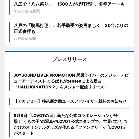
八広で「八八祭り」 1500人が提灯行列、多幸アートも
すみだ経済新聞
八戸の「騎馬打毬」、若手騎手の姿勇ましく 20年ぶりの
正式参拝も
八戸経済新聞
プレスリリース
JOYSOUND LIVER PROMOTION 所属ライバーのメジャーデビ
ューアーティスト まるぱもがzensenによる新曲
「HALLUCINATION？」をメジャー配信リリース！
【アカデミー】根來新之助ユースアドバイザー就任のお知らせ
8月8日「LOVOTの日」新たな公式コラボレーションが登
場！“うちの子”の写真やLOVOT公式スタンプで、世界にひとつ
だけのオリジナルグッズが作れる「ファンクリ」×『LOVOT』
がスタート