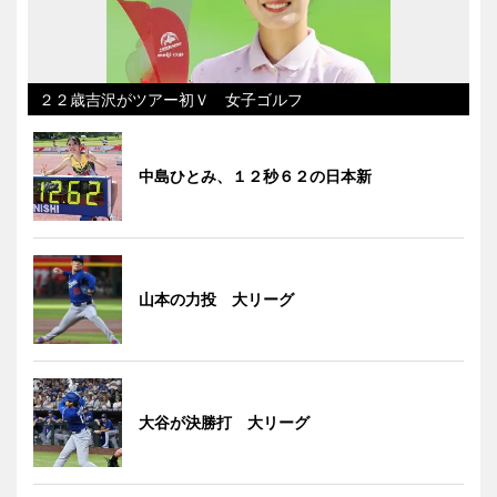
２２歳吉沢がツアー初Ｖ 女子ゴルフ
中島ひとみ、１２秒６２の日本新
山本の力投 大リーグ
大谷が決勝打 大リーグ