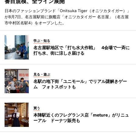
番目規模、全ライン展開
日本のファッションブランド「Onitsuka Tiger（オニツカタイガー）」
が8月7日、名古屋駅前に旗艦店「オニツカタイガー 名古屋」（名古屋
市中村区名駅4）をオープンした。
学ぶ・知る
名古屋駅地区で「打ち水大作戦」 4会場で一斉に
打ち水、街に涼しさ届ける
見る・遊ぶ
名駅の地下街「ユニモール」でリアル謎解きゲー
ム フォトスポットも
買う
本陣駅近くのフレグランス店「meture」がリニュ
ーアル ドーナツ販売も