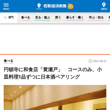
36°C
食べる
見る・遊ぶ
買う
暮らす・働く
学ぶ・知る
食べる
2017.06.12
円頓寺に和食店「黄瀬戸」 コースのみ、小
皿料理1品ずつに日本酒ペアリング