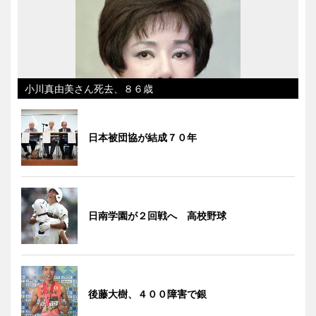
小川真由美さん死去、８６歳
日本被団協が結成７０年
日南学園が２回戦へ 高校野球
後藤大樹、４００障害で銀