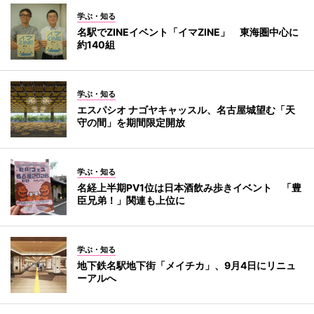
学ぶ・知る
名駅でZINEイベント「イマZINE」 東海圏中心に
約140組
学ぶ・知る
エスパシオ ナゴヤキャッスル、名古屋城望む「天
守の間」を期間限定開放
学ぶ・知る
名経上半期PV1位は日本酒飲み歩きイベント 「豊
臣兄弟！」関連も上位に
学ぶ・知る
地下鉄名駅地下街「メイチカ」、9月4日にリニュ
ーアルへ