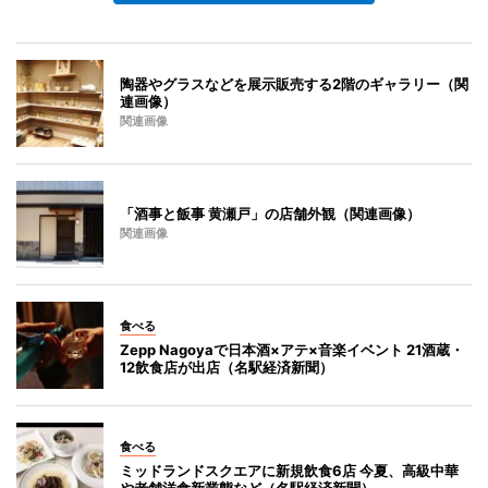
陶器やグラスなどを展示販売する2階のギャラリー（関
連画像）
関連画像
「酒事と飯事 黄瀬戸」の店舗外観（関連画像）
関連画像
食べる
Zepp Nagoyaで日本酒×アテ×音楽イベント 21酒蔵・
12飲食店が出店（名駅経済新聞）
食べる
ミッドランドスクエアに新規飲食6店 今夏、高級中華
や老舗洋食新業態など（名駅経済新聞）