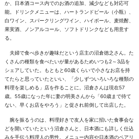
か、日本酒コース内でのお酒の追加、減少なども対応可
能。ドリンクメニューは、ハートランドビール（小瓶）、
白ワイン、スパークリングワイン、ハイボール、麦焼酎、
果実酒、ノンアルコール、ソフトドリンクなども用意す
る。
夫婦で食べ歩きが趣味だという店主の沼倉徳之さん。た
くさんの種類を食べたいが量があるためいつも2～3品を
シェアしていた。もともと60歳くらいで小さなお店を持
てたらと思っていたといい、「少しずついろいろな種類の
料理を楽しめる」店を作ることに。沼倉さんは現在57
歳。55歳になった年に妻の明美さんから「60歳まで待て
ない、早くお店をやろう」と促され前倒して出店した。
腕を振るうのは、料理好きで友人を家に招いた食事会な
どを開いていたという沼倉さんと、日本酒にも詳しく仕込
みを手伝う料理人の男性。メニュー内容や日本酒のペアリ