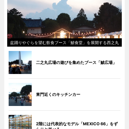
盆踊りやぐらを望む飲食ブース「鯱食堂」を展開する西之丸
二之丸広場の遊びを集めたブース「鯱広場」
東門近くのキッチンカー
2階には代表的なモデル「MEXICO 66」をず