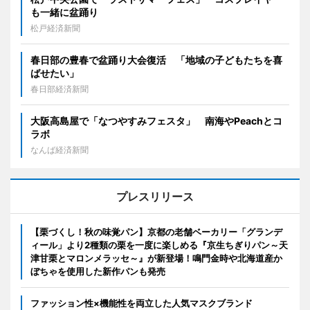
も一緒に盆踊り
松戸経済新聞
春日部の豊春で盆踊り大会復活 「地域の子どもたちを喜
ばせたい」
春日部経済新聞
大阪高島屋で「なつやすみフェスタ」 南海やPeachとコ
ラボ
なんば経済新聞
プレスリリース
【栗づくし！秋の味覚パン】京都の老舗ベーカリー「グランデ
ィール」より2種類の栗を一度に楽しめる『京生ちぎりパン～天
津甘栗とマロンメラッセ～』が新登場！鳴門金時や北海道産か
ぼちゃを使用した新作パンも発売
ファッション性×機能性を両立した人気マスクブランド