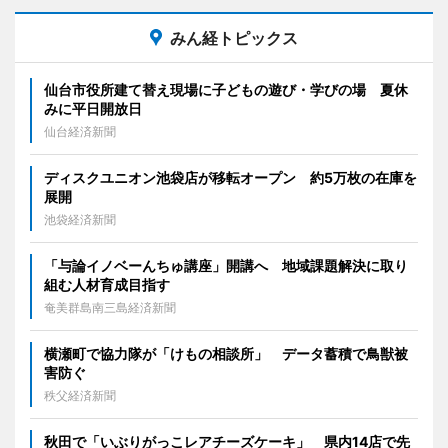
みん経トピックス
仙台市役所建て替え現場に子どもの遊び・学びの場 夏休
みに平日開放日
仙台経済新聞
ディスクユニオン池袋店が移転オープン 約5万枚の在庫を
展開
池袋経済新聞
「与論イノベーんちゅ講座」開講へ 地域課題解決に取り
組む人材育成目指す
奄美群島南三島経済新聞
横瀬町で協力隊が「けもの相談所」 データ蓄積で鳥獣被
害防ぐ
秩父経済新聞
秋田で「いぶりがっこレアチーズケーキ」 県内14店で先