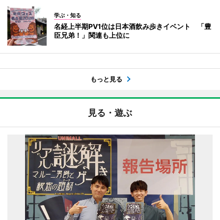
学ぶ・知る
名経上半期PV1位は日本酒飲み歩きイベント 「豊
臣兄弟！」関連も上位に
もっと見る
見る・遊ぶ