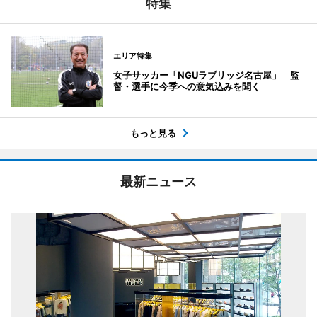
特集
エリア特集
女子サッカー「NGUラブリッジ名古屋」 監
督・選手に今季への意気込みを聞く
もっと見る
最新ニュース