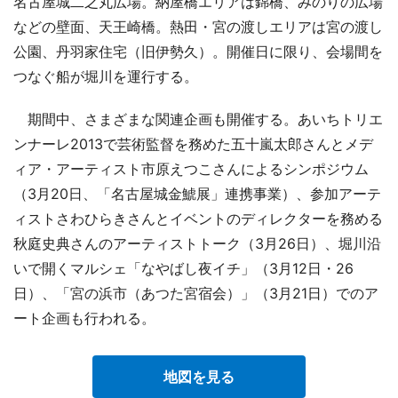
名古屋城二之丸広場。納屋橋エリアは錦橋、みのりの広場
などの壁面、天王崎橋。熱田・宮の渡しエリアは宮の渡し
公園、丹羽家住宅（旧伊勢久）。開催日に限り、会場間を
つなぐ船が堀川を運行する。
期間中、さまざまな関連企画も開催する。あいちトリエ
ンナーレ2013で芸術監督を務めた五十嵐太郎さんとメデ
ィア・アーティスト市原えつこさんによるシンポジウム
（3月20日、「名古屋城金鯱展」連携事業）、参加アーテ
ィストさわひらきさんとイベントのディレクターを務める
秋庭史典さんのアーティストトーク（3月26日）、堀川沿
いで開くマルシェ「なやばし夜イチ」（3月12日・26
日）、「宮の浜市（あつた宮宿会）」（3月21日）でのア
ート企画も行われる。
地図を見る