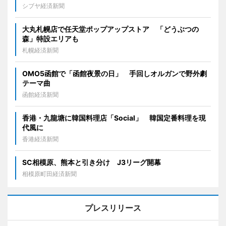
シブヤ経済新聞
大丸札幌店で任天堂ポップアップストア 「どうぶつの
森」特設エリアも
札幌経済新聞
OMO5函館で「函館夜景の日」 手回しオルガンで野外劇
テーマ曲
函館経済新聞
香港・九龍塘に韓国料理店「Social」 韓国定番料理を現
代風に
香港経済新聞
SC相模原、熊本と引き分け J3リーグ開幕
相模原町田経済新聞
プレスリリース