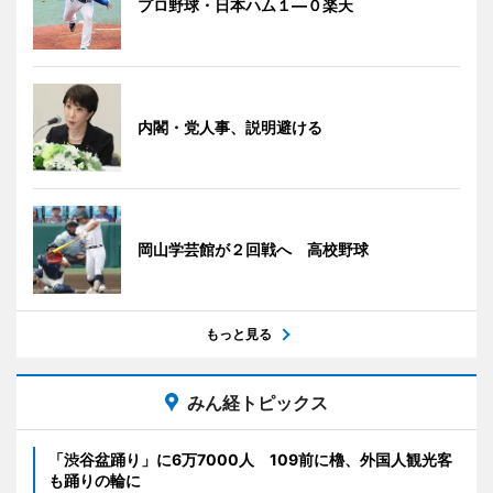
プロ野球・日本ハム１―０楽天
内閣・党人事、説明避ける
岡山学芸館が２回戦へ 高校野球
もっと見る
みん経トピックス
「渋谷盆踊り」に6万7000人 109前に櫓、外国人観光客
も踊りの輪に