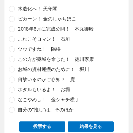
木造化へ！ 天守閣
ピカーン！ 金のしゃちほこ
2018年6月に完成公開！ 本丸御殿
これこそロマン！ 石垣
ツウですね！ 隅櫓
この方が築城を命じた！ 徳川家康
お城の資材運搬のために！ 堀川
何故いるのかご存知？ 鹿
ホタルもいるよ！ お堀
なごやめし！ 金シャチ横丁
自分の“推し”は、そのほか
投票する
結果を見る