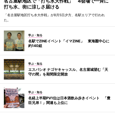
名古屋駅地区で「打ち水大作戦」 4会場で一斉に
打ち水、街に涼しさ届ける
「名古屋駅地区打ち水大作戦」が8月5日夕方、名駅エリアで行われ
た。
学ぶ・知る
名駅でZINEイベント「イマZINE」 東海圏中心に
約140組
学ぶ・知る
エスパシオ ナゴヤキャッスル、名古屋城望む「天
守の間」を期間限定開放
学ぶ・知る
名経上半期PV1位は日本酒飲み歩きイベント 「豊
臣兄弟！」関連も上位に