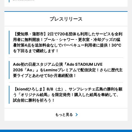
プレスリリース
【愛知県・蒲郡市】2日で720名団体も利用したサービスを全利
用者に無料開放！プール・シャワー・更衣室・冷却グッズの猛
暑対策4点を追加料金なしでバーベキュー利用者に提供！30℃
を下回るまで継続します！
Ado初の日産スタジアム公演『Ado STADIUM LIVE
2026「Ao」』をLeminoプレミアムで配信決定！さらに歴代主
要ライブとあわせて5か月連続配信！
【kiondひろしま】8/8（土）、サンフレッチェ広島の勝利を願
う「オリジナル絵馬」を限定発売！購入した絵馬を奉納して、
試合前に勝利を祈ろう！
もっと見る