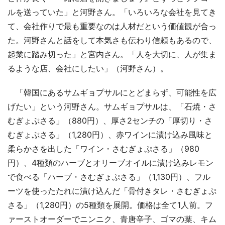
ルを送っていた」と河野さん。「いろいろな会社を見てき
て、会社作りで最も重要なのは人材だという価値観が合っ
た。河野さんと話をして本気さも伝わり信頼もあるので、
起業に踏み切った」と宮内さん。「人を大切に、人が集ま
るような店、会社にしたい」（河野さん）。
「韓国にあるサムギョプサルにとどまらず、可能性を広
げたい」という河野さん。サムギョプサルは、「石焼・さ
むぎょぷさる」（880円）、厚さ2センチの「厚切り・さ
むぎょぷさる」（1,280円）、赤ワインに漬け込み風味と
柔らかさを出した「ワイン・さむぎょぷさる」（980
円）、4種類のハーブとオリーブオイルに漬け込みレモン
で食べる「ハーブ・さむぎょぷさる」（1,130円）、フル
ーツを使ったたれに漬け込んだ「骨付きタレ・さむぎょぷ
さる」（1,280円）の5種類を展開。価格は全て1人前。フ
ァーストオーダーでニンニク、青唐辛子、ゴマの葉、キム