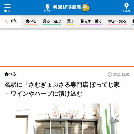
37°C
食べる
見る・遊ぶ
買う
暮らす・働く
学ぶ・知る
食べる
2011.11.01
名駅に「さむぎょぷさる専門店 ぽってじ家」
－ワインやハーブに漬け込む