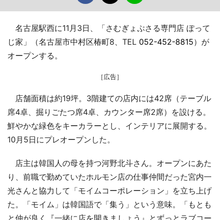
名古屋駅西に11月3日、「さむぎょぷさる専門店 ぽって
じ家」（名古屋市中村区椿町8、TEL
052-452-8815
）が
オープンする。
［広告］
店舗面積は約19坪。3階建ての店内には42席（テーブル
席4卓、掘りごたつ席4卓、カウンター席2席）を設ける。
鮮やかな緑色をキーカラーとし、インテリアに展開する。
10月5日にプレオープンした。
店主は韓国人の母を持つ河野北斗さん。オープンにあた
り、前職で勤めていたホルモン店の仕事仲間だった宮内一
光さんと協力して「モイムコーポレーション」を立ち上げ
た。「モイム」は韓国語で「集う」という意味。「もとも
と仲が良く『一緒に店を開きましょう』とずっとラブコー