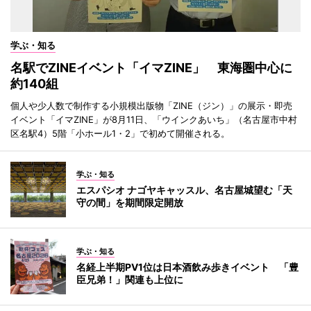
学ぶ・知る
名駅でZINEイベント「イマZINE」 東海圏中心に
約140組
個人や少人数で制作する小規模出版物「ZINE（ジン）」の展示・即売
イベント「イマZINE」が8月11日、「ウインクあいち」（名古屋市中村
区名駅4）5階「小ホール1・2」で初めて開催される。
学ぶ・知る
エスパシオ ナゴヤキャッスル、名古屋城望む「天
守の間」を期間限定開放
学ぶ・知る
名経上半期PV1位は日本酒飲み歩きイベント 「豊
臣兄弟！」関連も上位に