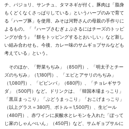
チ、パジョリ、サンチュ、タマネギが付く。豚肉は「脂身
もくどくなくさっぱりしている」というハーブのみで育て
る「ハーブ豚」を使用、みそは河野さんの母親の手作りに
よるもの。「『ハーブさむぎょぷさるにはチーズのトッピ
ングが合う』『餅をトッピングするとおいしい」など新し
い組み合わせも。今後、カレー味のサムギョプサルなども
考えている」という。
そのほか、「野菜ちぢみ」（850円）、「明太子とチー
ズのちぢみ」（1,180円）、「エビとアサリのちぢみ」
（1,080円）、「ビビンバ」（680円）、「チョレギサラ
ダ」（500円）など。ドリンクは、「韓国本場まっこり」
「黒豆まっこり」「ぶどうまっこり」「おこげまっこり」
（以上グラス＝380円、ボトル＝1,500円）、生ビール
（480円）、赤ワインに炭酸水とレモンを入れた「ぽって
じ家のしゃんぺいん」（450円）など、サムギョプサルに