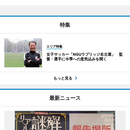
特集
エリア特集
女子サッカー「NGUラブリッジ名古屋」 監
督・選手に今季への意気込みを聞く
もっと見る
最新ニュース