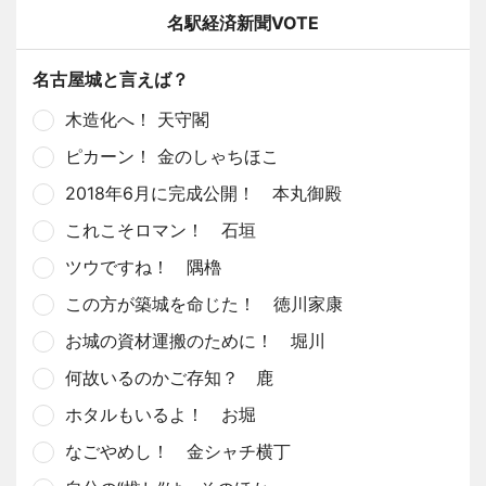
名駅経済新聞VOTE
名古屋城と言えば？
木造化へ！ 天守閣
ピカーン！ 金のしゃちほこ
2018年6月に完成公開！ 本丸御殿
これこそロマン！ 石垣
ツウですね！ 隅櫓
この方が築城を命じた！ 徳川家康
お城の資材運搬のために！ 堀川
何故いるのかご存知？ 鹿
ホタルもいるよ！ お堀
なごやめし！ 金シャチ横丁