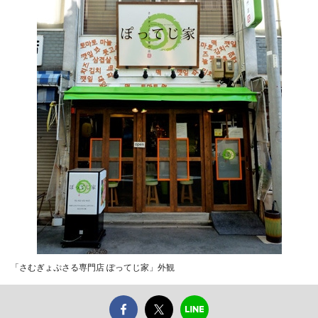
「さむぎょぷさる専門店 ぽってじ家」外観