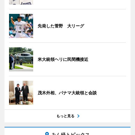
先発した菅野 大リーグ
米大統領ヘリに民間機接近
茂木外相、パナマ大統領と会談
もっと見る
みん経トピックス