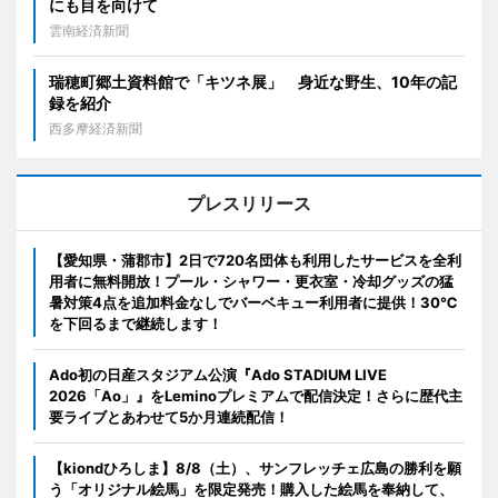
にも目を向けて
雲南経済新聞
瑞穂町郷土資料館で「キツネ展」 身近な野生、10年の記
録を紹介
西多摩経済新聞
プレスリリース
【愛知県・蒲郡市】2日で720名団体も利用したサービスを全利
用者に無料開放！プール・シャワー・更衣室・冷却グッズの猛
暑対策4点を追加料金なしでバーベキュー利用者に提供！30℃
を下回るまで継続します！
Ado初の日産スタジアム公演『Ado STADIUM LIVE
2026「Ao」』をLeminoプレミアムで配信決定！さらに歴代主
要ライブとあわせて5か月連続配信！
【kiondひろしま】8/8（土）、サンフレッチェ広島の勝利を願
う「オリジナル絵馬」を限定発売！購入した絵馬を奉納して、