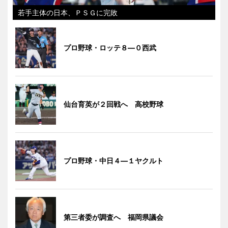
若手主体の日本、ＰＳＧに完敗
プロ野球・ロッテ８―０西武
仙台育英が２回戦へ 高校野球
プロ野球・中日４―１ヤクルト
第三者委が調査へ 福岡県議会