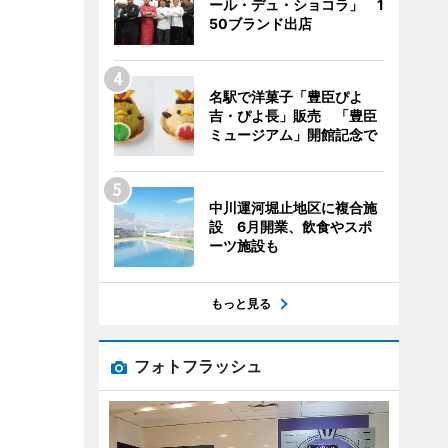
ール・デュ・ショコラ」 1
50ブランド出店
名駅で洋菓子「豊臣ぴよ
吉・ぴよ長」販売 「豊臣
ミュージアム」開館記念で
中川運河堀止地区に複合施
設 6月開業、飲食やスポ
ーツ施設も
もっと見る
フォトフラッシュ