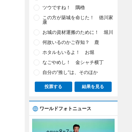
ツウですね！ 隅櫓
この方が築城を命じた！ 徳川家
康
お城の資材運搬のために！ 堀川
何故いるのかご存知？ 鹿
ホタルもいるよ！ お堀
なごやめし！ 金シャチ横丁
自分の“推し”は、そのほか
投票する
結果を見る
ワールドフォトニュース