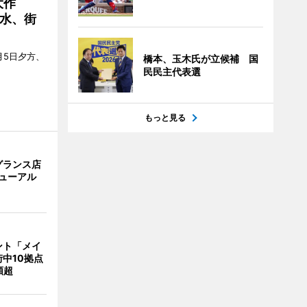
大作
水、街
月5日夕方、
橋本、玉木氏が立候補 国
民民主代表選
もっと見る
グランス店
リニューアル
ント「メイ
中10拠点
類超