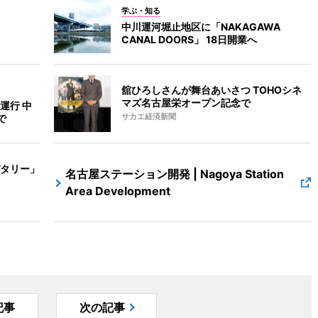
学ぶ・知る
中川運河堀止地区に「NAKAGAWA
CANAL DOORS」 18日開業へ
舘ひろしさんが舞台あいさつ TOHOシネ
マズ名古屋栄オープン記念で
運行 中
で
サカエ経済新聞
タリー」
名古屋ステーション開発 | Nagoya Station
Area Development
記事
次の記事