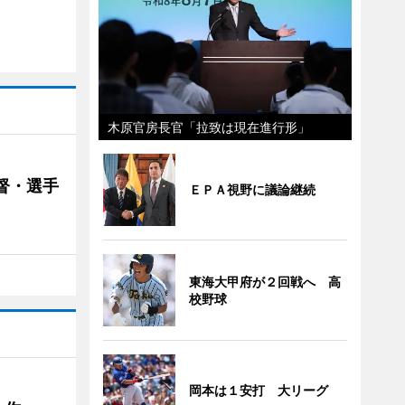
木原官房長官「拉致は現在進行形」
督・選手
ＥＰＡ視野に議論継続
東海大甲府が２回戦へ 高
校野球
岡本は１安打 大リーグ