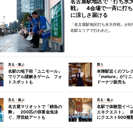
名古屋駅地区で「打ち水
戦」 4会場で一斉に打ち
に涼しさ届ける
「名古屋駅地区打ち水大作戦」が8
名駅エリアで行われた。
見る・遊ぶ
買う
名駅の地下街「ユニモール」
本陣駅近くのフレ
でリアル謎解きゲーム フォ
「meture」が
トスポットも
ドーナツ販売も
見る・遊ぶ
見る・遊ぶ
名古屋マリオットで「錦魚の
名駅で体験型イベ
舞」 200匹の弥富金魚泳
エキクエスト」 街
ぐ、浮世絵アートも
にクエスト500種