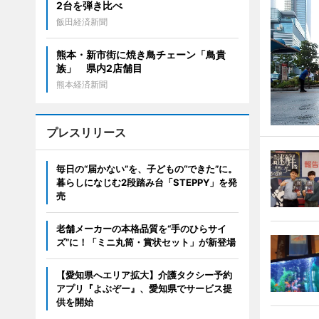
2台を弾き比べ
飯田経済新聞
熊本・新市街に焼き鳥チェーン「鳥貴
族」 県内2店舗目
熊本経済新聞
プレスリリース
毎日の“届かない”を、子どもの“できた”に。
暮らしになじむ2段踏み台「STEPPY」を発
売
老舗メーカーの本格品質を“手のひらサイ
ズ”に！「ミニ丸筒・賞状セット」が新登場
【愛知県へエリア拡大】介護タクシー予約
アプリ『よぶぞー』、愛知県でサービス提
供を開始