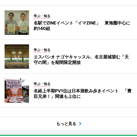
学ぶ・知る
名駅でZINEイベント「イマZINE」 東海圏中心に
約140組
学ぶ・知る
エスパシオ ナゴヤキャッスル、名古屋城望む「天
守の間」を期間限定開放
学ぶ・知る
名経上半期PV1位は日本酒飲み歩きイベント 「豊
臣兄弟！」関連も上位に
もっと見る