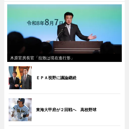
木原官房長官「拉致は現在進行形」
ＥＰＡ視野に議論継続
東海大甲府が２回戦へ 高校野球