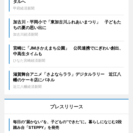
タルへ
甲府経済新聞
加古川・平岡小で「東加古川ふれあいまつり」 子どもた
ちの夏の思い出に
加古川経済新聞
宮崎に「JMさかえまち公園」 公民連携でにぎわい創出、
中高生タイムも
ひなた宮崎経済新聞
滋賀舞台アニメ「さよならララ」デジタルラリー 近江八
幡のケーキ店にパネル
近江八幡経済新聞
プレスリリース
毎日の“届かない”を、子どもの“できた”に。暮らしになじむ2段
踏み台「STEPPY」を発売