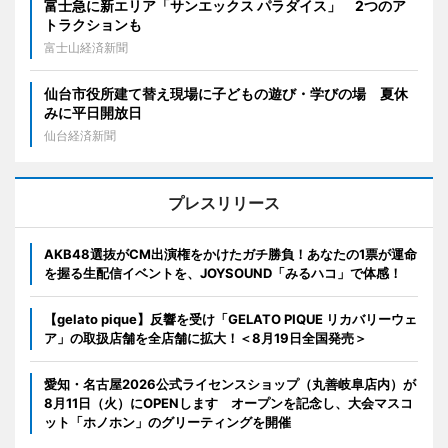
富士急に新エリア「サンエックス パラダイス」 2つのア
トラクションも
富士山経済新聞
仙台市役所建て替え現場に子どもの遊び・学びの場 夏休
みに平日開放日
仙台経済新聞
プレスリリース
AKB48選抜がCM出演権をかけたガチ勝負！あなたの1票が運命
を握る生配信イベントを、JOYSOUND「みるハコ」で体感！
【gelato pique】反響を受け「GELATO PIQUE リカバリーウェ
ア」の取扱店舗を全店舗に拡大！＜8月19日全国発売＞
愛知・名古屋2026公式ライセンスショップ（丸善岐阜店内）が
8月11日（火）にOPENします オープンを記念し、大会マスコ
ット「ホノホン」のグリーティングを開催