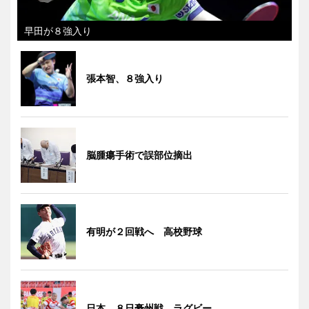
早田が８強入り
張本智、８強入り
脳腫瘍手術で誤部位摘出
有明が２回戦へ 高校野球
日本、８日豪州戦 ラグビー