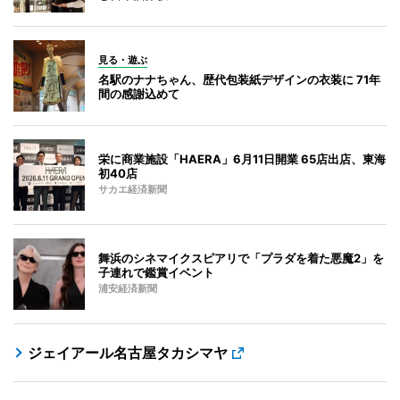
見る・遊ぶ
名駅のナナちゃん、歴代包装紙デザインの衣装に 71年
間の感謝込めて
栄に商業施設「HAERA」6月11日開業 65店出店、東海
初40店
サカエ経済新聞
舞浜のシネマイクスピアリで「プラダを着た悪魔2」を
子連れで鑑賞イベント
浦安経済新聞
ジェイアール名古屋タカシマヤ