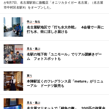
が8月7日、名古屋駅前に旗艦店「オニツカタイガー 名古屋」（名古屋
市中村区名駅4）をオープンした。
学ぶ・知る
名古屋駅地区で「打ち水大作戦」 4会場で一斉に
打ち水、街に涼しさ届ける
見る・遊ぶ
名駅の地下街「ユニモール」でリアル謎解きゲー
ム フォトスポットも
買う
本陣駅近くのフレグランス店「meture」がリニュ
ーアル ドーナツ販売も
見る・遊ぶ
名古屋マリオットで「錦魚の舞」 200匹の弥富金