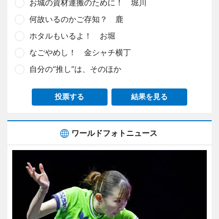
お城の資材運搬のために！ 堀川
何故いるのかご存知？ 鹿
ホタルもいるよ！ お堀
なごやめし！ 金シャチ横丁
自分の“推し”は、そのほか
投票する
結果を見る
ワールドフォトニュース