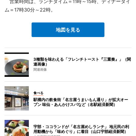
営業時間は、ランチタイム＝11時～15時、ディナータイ
ム＝17時30分～22時。
地図を見る
3種類を味わえる「フレンチトースト『三重奏』」（関
連画像）
関連画像
食べる
駅構内の飲食街「名古屋うまいもん通り」が拡大オー
プン 味仙・あんかけスパなど（名駅経済新聞）
宇部・ココランドが「名古屋めしランチ」 地元民の利
用動機から「味めぐり」に着目（山口宇部経済新聞）