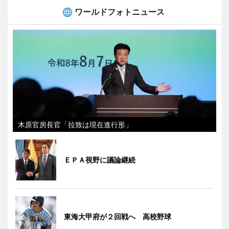
ワールドフォトニュース
木原官房長官「拉致は現在進行形」
ＥＰＡ視野に議論継続
東海大甲府が２回戦へ 高校野球