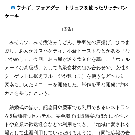
ウナギ、フォアグラ、トリュフを使ったリッチパン
ケーキ
［広告］
みそカツ、みそ煮込みうどん、手羽先の唐揚げ、ひつま
ぶし、あんかけスパゲティ、小倉トーストなどがある「な
ごやめし」。今回、名古屋が誇る食文化を基に、「ホテル
メードな高級感」として高級食材の組み合わせや、女性を
ターゲットに据えフルーツや麩（ふ）を使うなどヘルシー
要素も加えたメニューを開発した。試作を重ね開発に約3
カ月を要したという。
結婚式のほか、記念日や慶事でも利用できるレストラン
を5店舗持つ同ホテル。宴会場では披露宴のほかにイベン
トや企業の歓送迎会などの利用もでき、「地域に愛される
場として生涯利用していただけるように」（同社広報の岩