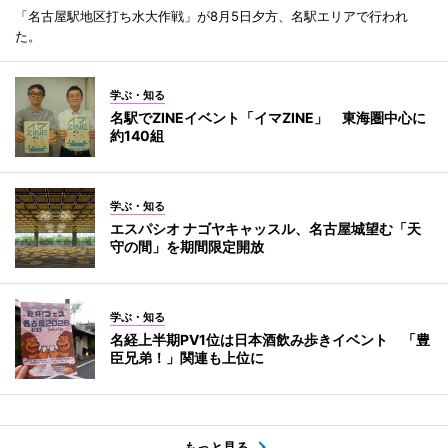
「名古屋駅地区打ち水大作戦」が8月5日夕方、名駅エリアで行われ
た。
学ぶ・知る
名駅でZINEイベント「イマZINE」 東海圏中心に
約140組
学ぶ・知る
エスパシオ ナゴヤキャッスル、名古屋城望む「天
守の間」を期間限定開放
学ぶ・知る
名経上半期PV1位は日本酒飲み歩きイベント 「豊
臣兄弟！」関連も上位に
もっと見る