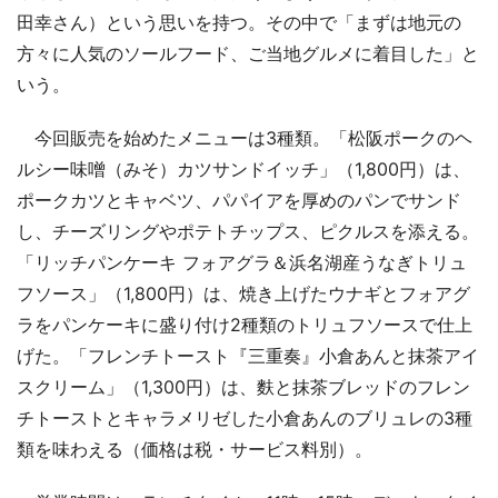
田幸さん）という思いを持つ。その中で「まずは地元の
方々に人気のソールフード、ご当地グルメに着目した」と
いう。
今回販売を始めたメニューは3種類。「松阪ポークのヘ
ルシー味噌（みそ）カツサンドイッチ」（1,800円）は、
ポークカツとキャベツ、パパイアを厚めのパンでサンド
し、チーズリングやポテトチップス、ピクルスを添える。
「リッチパンケーキ フォアグラ＆浜名湖産うなぎトリュ
フソース」（1,800円）は、焼き上げたウナギとフォアグ
ラをパンケーキに盛り付け2種類のトリュフソースで仕上
げた。「フレンチトースト『三重奏』小倉あんと抹茶アイ
スクリーム」（1,300円）は、麩と抹茶ブレッドのフレン
チトーストとキャラメリゼした小倉あんのブリュレの3種
類を味わえる（価格は税・サービス料別）。