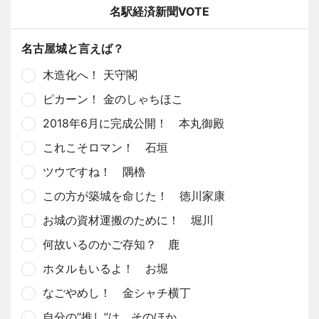
名駅経済新聞VOTE
名古屋城と言えば？
木造化へ！ 天守閣
ピカーン！ 金のしゃちほこ
2018年6月に完成公開！ 本丸御殿
これこそロマン！ 石垣
ツウですね！ 隅櫓
この方が築城を命じた！ 徳川家康
お城の資材運搬のために！ 堀川
何故いるのかご存知？ 鹿
ホタルもいるよ！ お堀
なごやめし！ 金シャチ横丁
自分の“推し”は、そのほか