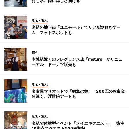
打ち水、街に涼しさ届ける
見る・遊ぶ
名駅の地下街「ユニモール」でリアル謎解きゲー
ム フォトスポットも
買う
本陣駅近くのフレグランス店「meture」がリニュ
ーアル ドーナツ販売も
見る・遊ぶ
名古屋マリオットで「錦魚の舞」 200匹の弥富金
魚泳ぐ、浮世絵アートも
見る・遊ぶ
名駅で体験型イベント「メイエキクエスト」 街中
10拠点にクエスト500種類超