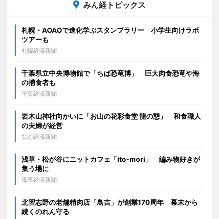
みん経トピックス
札幌・AOAOで進化学ぶスタンプラリー 小学生向けラボ
ツアーも
札幌経済新聞
千葉県立中央博物館で「ちば恐竜博」 巨大肉食恐竜や海
の捕食者も
千葉経済新聞
岩木山神社向かいに「お山の花彩食堂 龍の憩」 和食職人
の夫婦が経営
弘前経済新聞
浅草・松が谷にニットカフェ「ito-mori」 編み物好きが
集う場に
浅草経済新聞
北習志野の老舗精肉店「鳥吉」が創業170周年 幕末から
続くのれん守る