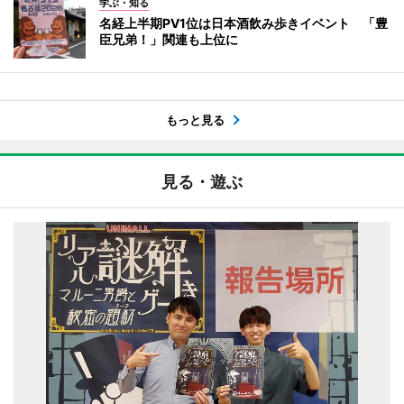
学ぶ・知る
名経上半期PV1位は日本酒飲み歩きイベント 「豊
臣兄弟！」関連も上位に
もっと見る
見る・遊ぶ