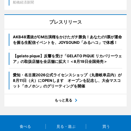
船橋経済新聞
プレスリリース
AKB48選抜がCM出演権をかけたガチ勝負！あなたの1票が運命
を握る生配信イベントを、JOYSOUND「みるハコ」で体感！
【gelato pique】反響を受け「GELATO PIQUE リカバリーウェ
ア」の取扱店舗を全店舗に拡大！＜8月19日全国発売＞
愛知・名古屋2026公式ライセンスショップ（丸善岐阜店内）が
8月11日（火）にOPENします オープンを記念し、大会マスコ
ット「ホノホン」のグリーティングを開催
もっと見る
食べる
見る・遊ぶ
買う