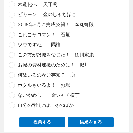
木造化へ！ 天守閣
ピカーン！ 金のしゃちほこ
2018年6月に完成公開！ 本丸御殿
これこそロマン！ 石垣
ツウですね！ 隅櫓
この方が築城を命じた！ 徳川家康
お城の資材運搬のために！ 堀川
何故いるのかご存知？ 鹿
ホタルもいるよ！ お堀
なごやめし！ 金シャチ横丁
自分の“推し”は、そのほか
投票する
結果を見る