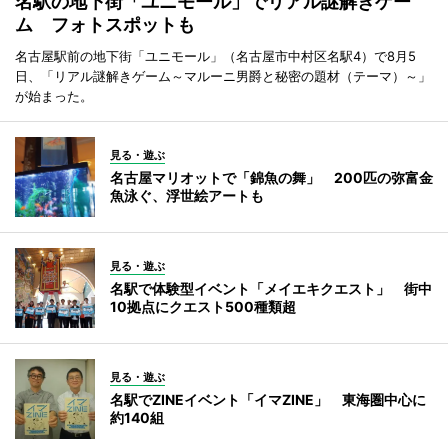
名駅の地下街「ユニモール」でリアル謎解きゲー
ム フォトスポットも
名古屋駅前の地下街「ユニモール」（名古屋市中村区名駅4）で8月5
日、「リアル謎解きゲーム～マルーニ男爵と秘密の題材（テーマ）～」
が始まった。
見る・遊ぶ
名古屋マリオットで「錦魚の舞」 200匹の弥富金
魚泳ぐ、浮世絵アートも
見る・遊ぶ
名駅で体験型イベント「メイエキクエスト」 街中
10拠点にクエスト500種類超
見る・遊ぶ
名駅でZINEイベント「イマZINE」 東海圏中心に
約140組