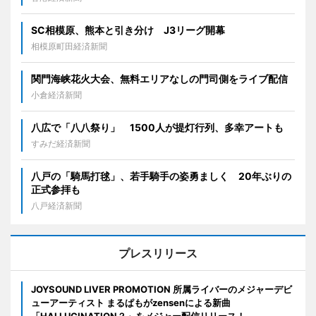
SC相模原、熊本と引き分け J3リーグ開幕
相模原町田経済新聞
関門海峡花火大会、無料エリアなしの門司側をライブ配信
小倉経済新聞
八広で「八八祭り」 1500人が提灯行列、多幸アートも
すみだ経済新聞
八戸の「騎馬打毬」、若手騎手の姿勇ましく 20年ぶりの
正式参拝も
八戸経済新聞
プレスリリース
JOYSOUND LIVER PROMOTION 所属ライバーのメジャーデビ
ューアーティスト まるぱもがzensenによる新曲