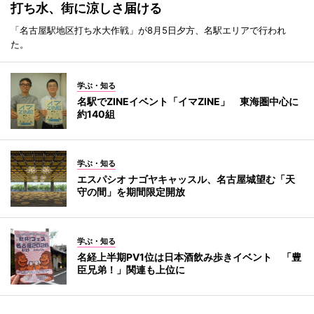
打ち水、街に涼しさ届ける
「名古屋駅地区打ち水大作戦」が8月5日夕方、名駅エリアで行われ
た。
学ぶ・知る
名駅でZINEイベント「イマZINE」 東海圏中心に
約140組
学ぶ・知る
エスパシオ ナゴヤキャッスル、名古屋城望む「天
守の間」を期間限定開放
学ぶ・知る
名経上半期PV1位は日本酒飲み歩きイベント 「豊
臣兄弟！」関連も上位に