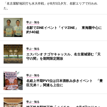
「名古屋駅地区打ち水大作戦」が8月5日夕方、名駅エリアで行われ
た。
学ぶ・知る
名駅でZINEイベント「イマZINE」 東海圏中心に
約140組
学ぶ・知る
エスパシオ ナゴヤキャッスル、名古屋城望む「天
守の間」を期間限定開放
学ぶ・知る
名経上半期PV1位は日本酒飲み歩きイベント 「豊
臣兄弟！」関連も上位に
学ぶ・知る