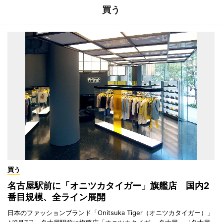
買う
買う
名古屋駅前に「オニツカタイガー」旗艦店 国内2
番目規模、全ライン展開
日本のファッションブランド「Onitsuka Tiger（オニツカタイガー）」