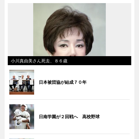
小川真由美さん死去、８６歳
日本被団協が結成７０年
日南学園が２回戦へ 高校野球