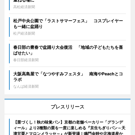
高松経済新聞
松戸中央公園で「ラストサマーフェス」 コスプレイヤー
も一緒に盆踊り
松戸経済新聞
春日部の豊春で盆踊り大会復活 「地域の子どもたちを喜
ばせたい」
春日部経済新聞
大阪高島屋で「なつやすみフェスタ」 南海やPeachとコ
ラボ
なんば経済新聞
プレスリリース
【栗づくし！秋の味覚パン】京都の老舗ベーカリー「グランデ
ィール」より2種類の栗を一度に楽しめる『京生ちぎりパン～天
津甘栗とマロンメラッセ～』が新登場！鳴門金時や北海道産か