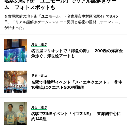
名駅の地下街「ユニモール」でリアル謎解きゲー
ム フォトスポットも
名古屋駅前の地下街「ユニモール」（名古屋市中村区名駅4）で8月5
日、「リアル謎解きゲーム～マルーニ男爵と秘密の題材（テーマ）～」
が始まった。
見る・遊ぶ
名古屋マリオットで「錦魚の舞」 200匹の弥富金
魚泳ぐ、浮世絵アートも
見る・遊ぶ
名駅で体験型イベント「メイエキクエスト」 街中
10拠点にクエスト500種類超
見る・遊ぶ
名駅でZINEイベント「イマZINE」 東海圏中心に
約140組