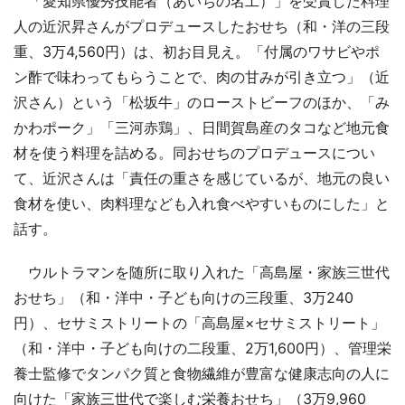
「愛知県優秀技能者（あいちの名工）」を受賞した料理
人の近沢昇さんがプロデュースしたおせち（和・洋の三段
重、3万4,560円）は、初お目見え。「付属のワサビやポ
ン酢で味わってもらうことで、肉の甘みが引き立つ」（近
沢さん）という「松坂牛」のローストビーフのほか、「み
かわポーク」「三河赤鶏」、日間賀島産のタコなど地元食
材を使う料理を詰める。同おせちのプロデュースについ
て、近沢さんは「責任の重さを感じているが、地元の良い
食材を使い、肉料理なども入れ食べやすいものにした」と
話す。
ウルトラマンを随所に取り入れた「高島屋・家族三世代
おせち」（和・洋中・子ども向けの三段重、3万240
円）、セサミストリートの「高島屋×セサミストリート」
（和・洋中・子ども向けの二段重、2万1,600円）、管理栄
養士監修でタンパク質と食物繊維が豊富な健康志向の人に
向けた「家族三世代で楽しむ栄養おせち」（3万9,960