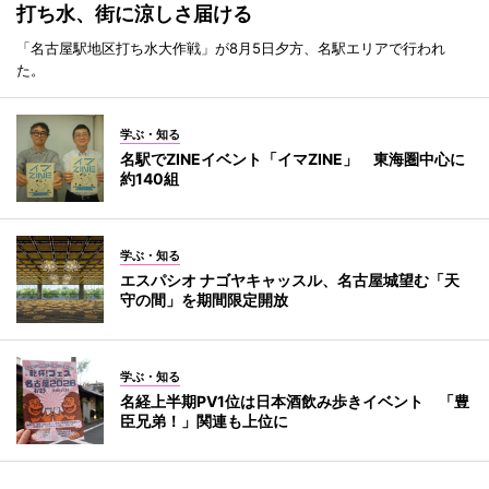
打ち水、街に涼しさ届ける
「名古屋駅地区打ち水大作戦」が8月5日夕方、名駅エリアで行われ
た。
学ぶ・知る
名駅でZINEイベント「イマZINE」 東海圏中心に
約140組
学ぶ・知る
エスパシオ ナゴヤキャッスル、名古屋城望む「天
守の間」を期間限定開放
学ぶ・知る
名経上半期PV1位は日本酒飲み歩きイベント 「豊
臣兄弟！」関連も上位に