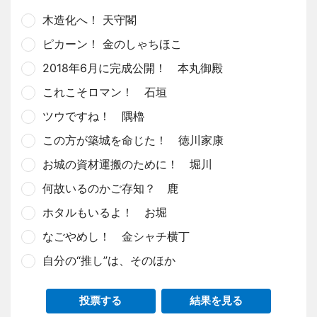
木造化へ！ 天守閣
ピカーン！ 金のしゃちほこ
2018年6月に完成公開！ 本丸御殿
これこそロマン！ 石垣
ツウですね！ 隅櫓
この方が築城を命じた！ 徳川家康
お城の資材運搬のために！ 堀川
何故いるのかご存知？ 鹿
ホタルもいるよ！ お堀
なごやめし！ 金シャチ横丁
自分の“推し”は、そのほか
投票する
結果を見る