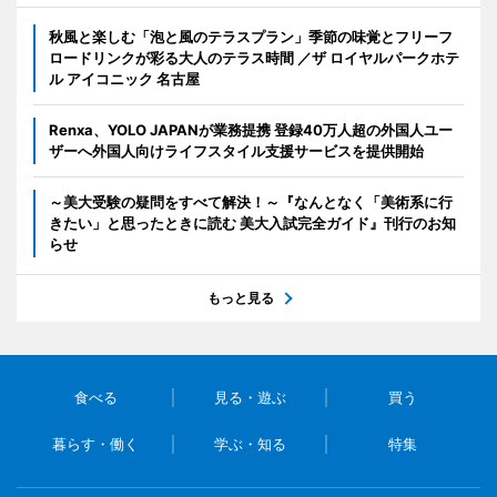
秋風と楽しむ「泡と風のテラスプラン」季節の味覚とフリーフ
ロードリンクが彩る大人のテラス時間 ／ザ ロイヤルパークホテ
ル アイコニック 名古屋
Renxa、YOLO JAPANが業務提携 登録40万人超の外国人ユー
ザーへ外国人向けライフスタイル支援サービスを提供開始
～美大受験の疑問をすべて解決！～『なんとなく「美術系に行
きたい」と思ったときに読む 美大入試完全ガイド』刊行のお知
らせ
もっと見る
食べる
見る・遊ぶ
買う
暮らす・働く
学ぶ・知る
特集