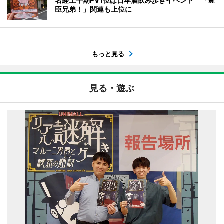
名経上半期PV1位は日本酒飲み歩きイベント 「豊
臣兄弟！」関連も上位に
もっと見る
見る・遊ぶ