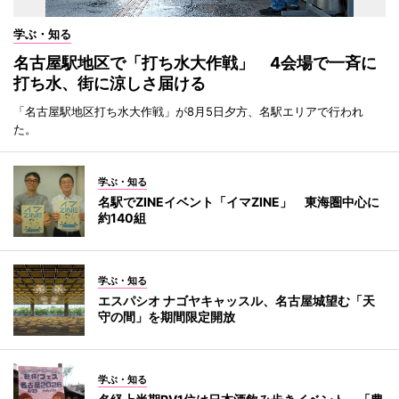
学ぶ・知る
名古屋駅地区で「打ち水大作戦」 4会場で一斉に
打ち水、街に涼しさ届ける
「名古屋駅地区打ち水大作戦」が8月5日夕方、名駅エリアで行われ
た。
学ぶ・知る
名駅でZINEイベント「イマZINE」 東海圏中心に
約140組
学ぶ・知る
エスパシオ ナゴヤキャッスル、名古屋城望む「天
守の間」を期間限定開放
学ぶ・知る