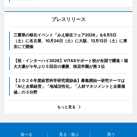
プレスリリース
三重県の移住イベント「みえ移住フェア2026」を9月5日
（土）に名古屋、10月24日（土）に大阪、12月12日（土）に東
京にて開催
【祝・インターハイ2026】VITASサポート校が全国で躍進！福
大大濠が９年ぶり５回目の優勝、桜花学園が第３位
【２０２６年度経営科学研究奨励金】募集開始ー研究テーマは
「AIと企業経営」「地域活性化」「人材マネジメントと企業価
値」の３分野
もっと見る
食べる
見る・遊ぶ
買う