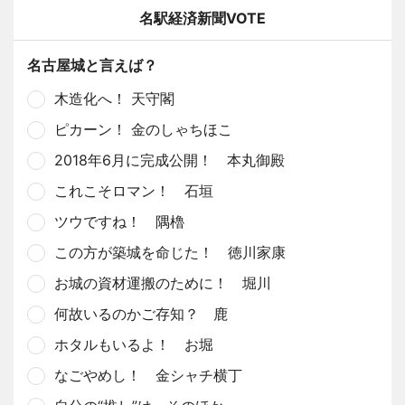
名駅経済新聞VOTE
名古屋城と言えば？
木造化へ！ 天守閣
ピカーン！ 金のしゃちほこ
2018年6月に完成公開！ 本丸御殿
これこそロマン！ 石垣
ツウですね！ 隅櫓
この方が築城を命じた！ 徳川家康
お城の資材運搬のために！ 堀川
何故いるのかご存知？ 鹿
ホタルもいるよ！ お堀
なごやめし！ 金シャチ横丁