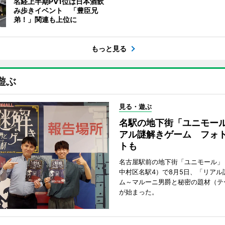
名経上半期PV1位は日本酒飲
み歩きイベント 「豊臣兄
弟！」関連も上位に
もっと見る
遊ぶ
見る・遊ぶ
名駅の地下街「ユニモー
アル謎解きゲーム フォ
トも
名古屋駅前の地下街「ユニモール」
中村区名駅4）で8月5日、「リアル
ム～マルーニ男爵と秘密の題材（テ
が始まった。