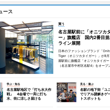
ュース
買う
名古屋駅前に「オニツカ
ー」旗艦店 国内2番目規
ライン展開
日本のファッションブランド「Onits
Tiger（オニツカタイガー）」が8
屋駅前に旗艦店「オニツカタイガー
（名古屋市中村区名駅4）をオープ
学ぶ・知る
見る・遊ぶ
名古屋駅地区で「打ち水大作
名駅の地下街「ユ
戦」 4会場で一斉に打ち
でリアル謎解きゲ
水、街に涼しさ届ける
トスポットも