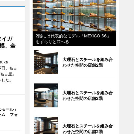
2階には代表的なモデル「MEXICO 66」
タイガ
をずらりと並べる
模、全
大理石とスチールを組み合
uka
わせた空間の店舗2階
月7日、名古
 名古屋」
ンした。
大理石とスチールを組み合
わせた空間の店舗2階
ニモール」
ーム フォ
大理石とスチールを組み合
わせた空間の店舗2階