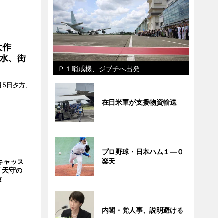
大作
水、街
Ｐ１哨戒機、ジブチへ出発
月5日夕方、
在日米軍が支援物資輸送
プロ野球・日本ハム１―０
楽天
キャッス
「天守の
放
内閣・党人事、説明避ける