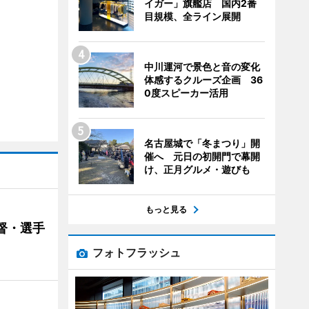
イガー」旗艦店 国内2番
目規模、全ライン展開
中川運河で景色と音の変化
体感するクルーズ企画 36
0度スピーカー活用
名古屋城で「冬まつり」開
催へ 元日の初開門で幕開
け、正月グルメ・遊びも
もっと見る
督・選手
フォトフラッシュ