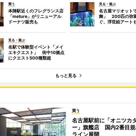
買う
見る・遊ぶ
本陣駅近くのフレグランス店
名古屋マリオット
「meture」がリニューアル
舞」 200匹の弥
ドーナツ販売も
ぐ、浮世絵アート
見る・遊ぶ
名駅で体験型イベント「メイ
エキクエスト」 街中10拠点
にクエスト500種類超
もっと見る
買う
名古屋駅前に「オニツカ
ー」旗艦店 国内2番目規
ライン展開