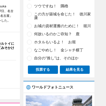
ツウですね！ 隅櫓
uka
月7日、名古
この方が築城を命じた！ 徳川家
 名古屋」
康
ンした。
お城の資材運搬のために！ 堀川
何故いるのかご存知？ 鹿
ホタルもいるよ！ お堀
セルトイに
てみそかけ
なごやめし！ 金シャチ横丁
自分の“推し”は、そのほか
投票する
結果を見る
ワールドフォトニュース