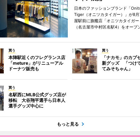
日本のファッションブランド「Onits
Tiger（オニツカタイガー）」が8
屋駅前に旗艦店「オニツカタイガー
（名古屋市中村区名駅4）をオープ
買う
買う
本陣駅近くのフレグランス店
「ナカモ」のカプ
「meture」がリニューアル
新グッズ 「つけ
ドーナツ販売も
てみそちゃん」
買う
名駅西にMLB公式グッズ店が
移転 大谷翔平選手ら日本人
選手グッズ中心に
もっと見る