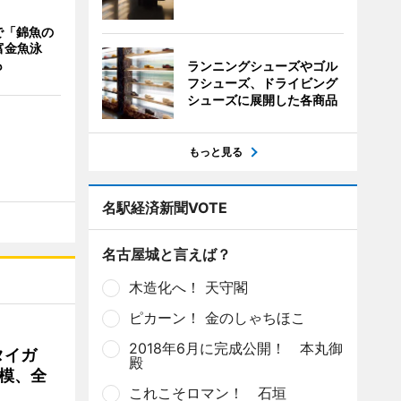
で「錦魚の
富金魚泳
も
ランニングシューズやゴル
フシューズ、ドライビング
シューズに展開した各商品
もっと見る
名駅経済新聞VOTE
名古屋城と言えば？
木造化へ！ 天守閣
ピカーン！ 金のしゃちほこ
2018年6月に完成公開！ 本丸御
タイガ
殿
模、全
これこそロマン！ 石垣