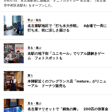
が8月7日、名古屋駅前に旗艦店「オニツカタイガー 名古屋」（名古屋
市中村区名駅4）をオープンした。
学ぶ・知る
名古屋駅地区で「打ち水大作戦」 4会場で一斉に
打ち水、街に涼しさ届ける
見る・遊ぶ
名駅の地下街「ユニモール」でリアル謎解きゲー
ム フォトスポットも
買う
本陣駅近くのフレグランス店「meture」がリニュ
ーアル ドーナツ販売も
見る・遊ぶ
名古屋マリオットで「錦魚の舞」 200匹の弥富金