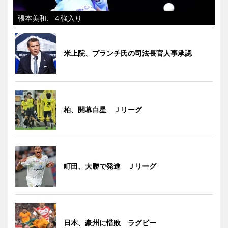
張本美和、４強入り
米上院、ブランチ氏の司法長官人事承認
柏、開幕白星 Ｊリーグ
町田、大勝で発進 Ｊリーグ
日本、豪州に惜敗 ラグビー