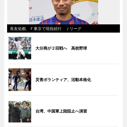
長友佑都、Ｆ東京で現役続行 Ｊリーグ
大分商が２回戦へ 高校野球
災害ボランティア、活動本格化
台湾、中国軍上陸阻止へ演習