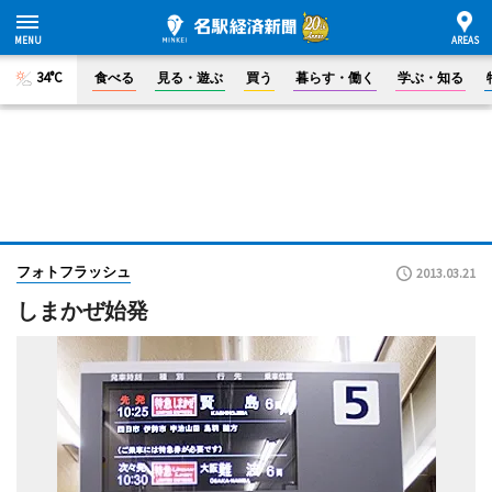
34°C
食べる
見る・遊ぶ
買う
暮らす・働く
学ぶ・知る
フォトフラッシュ
2013.03.21
しまかぜ始発