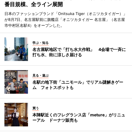
番目規模、全ライン展開
日本のファッションブランド「Onitsuka Tiger（オニツカタイガー）」
が8月7日、名古屋駅前に旗艦店「オニツカタイガー 名古屋」（名古屋
市中村区名駅4）をオープンした。
学ぶ・知る
名古屋駅地区で「打ち水大作戦」 4会場で一斉に
打ち水、街に涼しさ届ける
見る・遊ぶ
名駅の地下街「ユニモール」でリアル謎解きゲー
ム フォトスポットも
買う
本陣駅近くのフレグランス店「meture」がリニュ
ーアル ドーナツ販売も