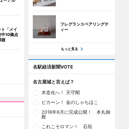
リニューアル
フレグランスペアリングテ
ント「メイ
ィー
中10拠点
類超
もっと見る
名駅経済新聞VOTE
名古屋城と言えば？
木造化へ！ 天守閣
ピカーン！ 金のしゃちほこ
2018年6月に完成公開！ 本丸御
殿
これこそロマン！ 石垣