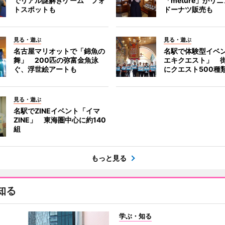
でリアル謎解きゲーム フォ
「meture」が
トスポットも
ドーナツ販売も
見る・遊ぶ
見る・遊ぶ
名古屋マリオットで「錦魚の
名駅で体験型イベ
舞」 200匹の弥富金魚泳
エキクエスト」 街
ぐ、浮世絵アートも
にクエスト500種
見る・遊ぶ
名駅でZINEイベント「イマ
ZINE」 東海圏中心に約140
組
もっと見る
知る
学ぶ・知る