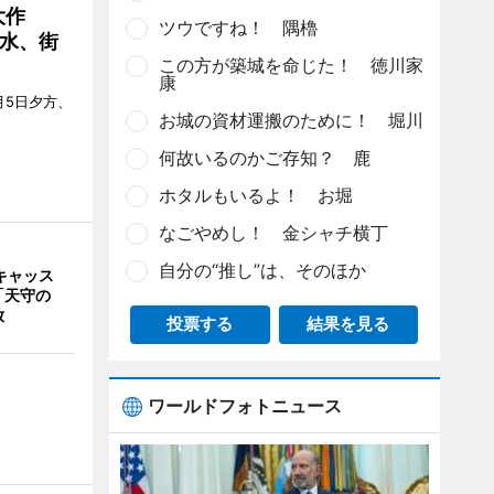
大作
ツウですね！ 隅櫓
水、街
この方が築城を命じた！ 徳川家
康
月5日夕方、
お城の資材運搬のために！ 堀川
何故いるのかご存知？ 鹿
ホタルもいるよ！ お堀
なごやめし！ 金シャチ横丁
自分の“推し”は、そのほか
キャッス
「天守の
放
投票する
結果を見る
ワールドフォトニュース