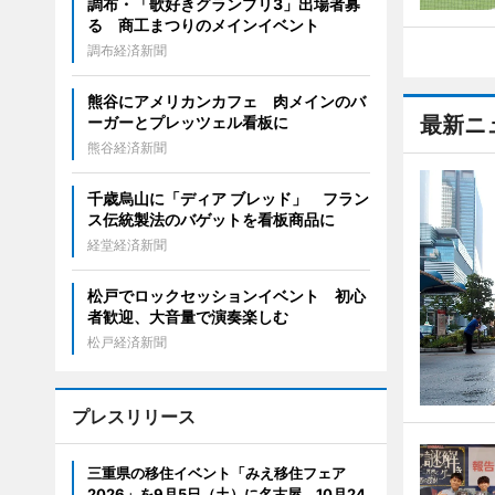
調布・「歌好きグランプリ3」出場者募
る 商工まつりのメインイベント
調布経済新聞
熊谷にアメリカンカフェ 肉メインのバ
最新ニ
ーガーとプレッツェル看板に
熊谷経済新聞
千歳烏山に「ディア ブレッド」 フラン
ス伝統製法のバゲットを看板商品に
経堂経済新聞
松戸でロックセッションイベント 初心
者歓迎、大音量で演奏楽しむ
松戸経済新聞
プレスリリース
三重県の移住イベント「みえ移住フェア
2026」を9月5日（土）に名古屋、10月24