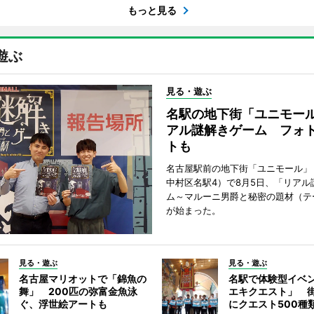
もっと見る
遊ぶ
見る・遊ぶ
名駅の地下街「ユニモー
アル謎解きゲーム フォ
トも
名古屋駅前の地下街「ユニモール」
中村区名駅4）で8月5日、「リアル
ム～マルーニ男爵と秘密の題材（テ
が始まった。
見る・遊ぶ
見る・遊ぶ
名古屋マリオットで「錦魚の
名駅で体験型イベ
舞」 200匹の弥富金魚泳
エキクエスト」 街
ぐ、浮世絵アートも
にクエスト500種