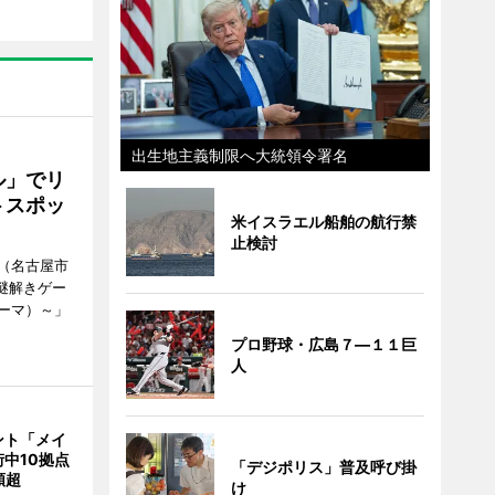
出生地主義制限へ大統領令署名
ル」でリ
トスポッ
米イスラエル船舶の航行禁
止検討
（名古屋市
謎解きゲー
ーマ）～」
プロ野球・広島７―１１巨
人
ント「メイ
中10拠点
「デジポリス」普及呼び掛
類超
け