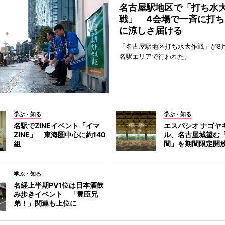
名古屋駅地区で「打ち水
戦」 4会場で一斉に打ち
に涼しさ届ける
「名古屋駅地区打ち水大作戦」が8
名駅エリアで行われた。
学ぶ・知る
学ぶ・知る
名駅でZINEイベント「イマ
エスパシオ ナゴヤ
ZINE」 東海圏中心に約140
ル、名古屋城望む
組
間」を期間限定開
学ぶ・知る
名経上半期PV1位は日本酒飲
み歩きイベント 「豊臣兄
弟！」関連も上位に