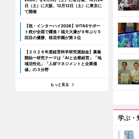
日（土）に大阪、12月12日（土）に東京に
て開催
【祝・インターハイ2026】VITASサポー
ト校が全国で躍進！福大大濠が９年ぶり５
回目の優勝、桜花学園が第３位
【２０２６年度経営科学研究奨励金】募集
開始ー研究テーマは「AIと企業経営」「地
域活性化」「人材マネジメントと企業価
値」の３分野
もっと見る
学ぶ・