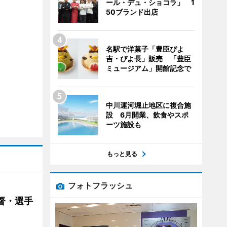
ール・デュ・ショコラ」 1
50ブランド出店
名駅で洋菓子「豊臣ぴよ
吉・ぴよ長」販売 「豊臣
ミュージアム」開館記念で
中川運河堀止地区に複合施
設 6月開業、飲食やスポ
ーツ施設も
もっと見る
フォトフラッシュ
督・選手