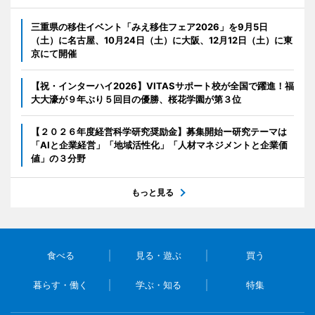
三重県の移住イベント「みえ移住フェア2026」を9月5日
（土）に名古屋、10月24日（土）に大阪、12月12日（土）に東
京にて開催
【祝・インターハイ2026】VITASサポート校が全国で躍進！福
大大濠が９年ぶり５回目の優勝、桜花学園が第３位
【２０２６年度経営科学研究奨励金】募集開始ー研究テーマは
「AIと企業経営」「地域活性化」「人材マネジメントと企業価
値」の３分野
もっと見る
食べる
見る・遊ぶ
買う
暮らす・働く
学ぶ・知る
特集