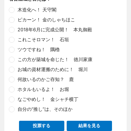
木造化へ！ 天守閣
ピカーン！ 金のしゃちほこ
2018年6月に完成公開！ 本丸御殿
これこそロマン！ 石垣
ツウですね！ 隅櫓
この方が築城を命じた！ 徳川家康
お城の資材運搬のために！ 堀川
何故いるのかご存知？ 鹿
ホタルもいるよ！ お堀
なごやめし！ 金シャチ横丁
自分の“推し”は、そのほか
投票する
結果を見る