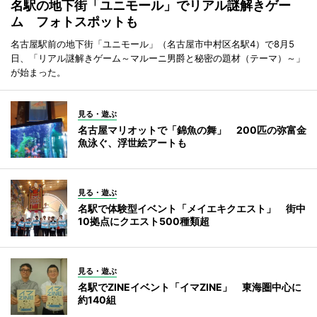
名駅の地下街「ユニモール」でリアル謎解きゲー
ム フォトスポットも
名古屋駅前の地下街「ユニモール」（名古屋市中村区名駅4）で8月5
日、「リアル謎解きゲーム～マルーニ男爵と秘密の題材（テーマ）～」
が始まった。
見る・遊ぶ
名古屋マリオットで「錦魚の舞」 200匹の弥富金
魚泳ぐ、浮世絵アートも
見る・遊ぶ
名駅で体験型イベント「メイエキクエスト」 街中
10拠点にクエスト500種類超
見る・遊ぶ
名駅でZINEイベント「イマZINE」 東海圏中心に
約140組