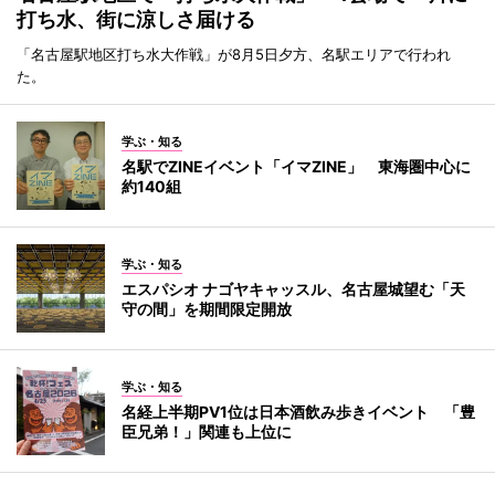
打ち水、街に涼しさ届ける
「名古屋駅地区打ち水大作戦」が8月5日夕方、名駅エリアで行われ
た。
学ぶ・知る
名駅でZINEイベント「イマZINE」 東海圏中心に
約140組
学ぶ・知る
エスパシオ ナゴヤキャッスル、名古屋城望む「天
守の間」を期間限定開放
学ぶ・知る
名経上半期PV1位は日本酒飲み歩きイベント 「豊
臣兄弟！」関連も上位に