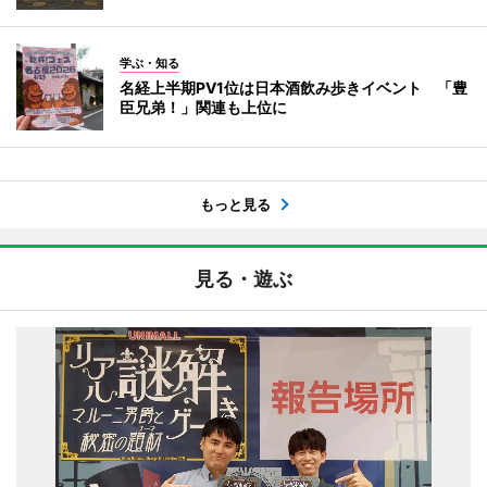
学ぶ・知る
名経上半期PV1位は日本酒飲み歩きイベント 「豊
臣兄弟！」関連も上位に
もっと見る
見る・遊ぶ