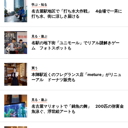
学ぶ・知る
名古屋駅地区で「打ち水大作戦」 4会場で一斉に
打ち水、街に涼しさ届ける
見る・遊ぶ
名駅の地下街「ユニモール」でリアル謎解きゲー
ム フォトスポットも
買う
本陣駅近くのフレグランス店「meture」がリニュ
ーアル ドーナツ販売も
見る・遊ぶ
名古屋マリオットで「錦魚の舞」 200匹の弥富金
魚泳ぐ、浮世絵アートも