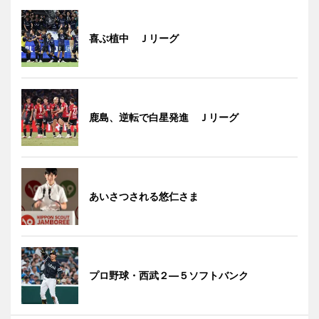
喜ぶ植中 Ｊリーグ
鹿島、逆転で白星発進 Ｊリーグ
あいさつされる悠仁さま
プロ野球・西武２―５ソフトバンク