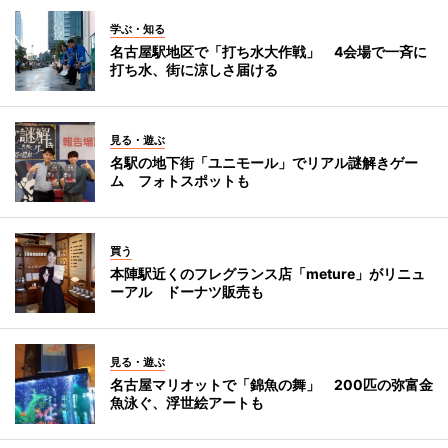
学ぶ・知る
名古屋駅地区で「打ち水大作戦」 4会場で一斉に
打ち水、街に涼しさ届ける
見る・遊ぶ
名駅の地下街「ユニモール」でリアル謎解きゲー
ム フォトスポットも
買う
本陣駅近くのフレグランス店「meture」がリニュ
ーアル ドーナツ販売も
見る・遊ぶ
名古屋マリオットで「錦魚の舞」 200匹の弥富金
魚泳ぐ、浮世絵アートも