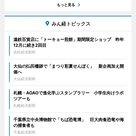
もっと見る
みん経トピックス
遠鉄百貨店に「トーキョー煎餅」期間限定ショップ 昨年
12月に続き2回目
浜松経済新聞
大仙の払田柵跡で「まつり彩夏せんぼく」 新企画加え開
催へ
大仙経済新聞
札幌・AOAOで進化学ぶスタンプラリー 小学生向けラボ
ツアーも
札幌経済新聞
千葉県立中央博物館で「ちば恐竜博」 巨大肉食恐竜や海
の捕食者も
千葉経済新聞