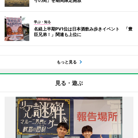
守の間」を期間限定開放
学ぶ・知る
名経上半期PV1位は日本酒飲み歩きイベント 「豊
臣兄弟！」関連も上位に
もっと見る
見る・遊ぶ